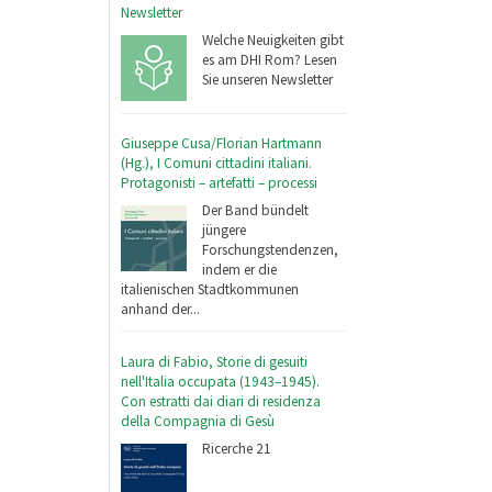
Newsletter
Welche Neuigkeiten gibt
es am DHI Rom? Lesen
Sie unseren Newsletter
Giuseppe Cusa/Florian Hartmann
(Hg.), I Comuni cittadini italiani.
Protagonisti – artefatti – processi
Der Band bündelt
jüngere
Forschungstendenzen,
indem er die
italienischen Stadtkommunen
anhand der...
Laura di Fabio, Storie di gesuiti
nell'Italia occupata (1943–1945).
Con estratti dai diari di residenza
della Compagnia di Gesù
Ricerche 21