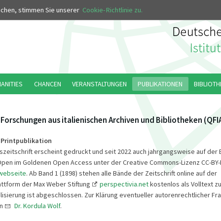
MUS
uchen, stimmen Sie unserer
Cookie-Richtlinie zu.
MANITIES
CHANCEN
VERANSTALTUNGEN
PUBLIKATIONEN
BIBLIOTH
Forschungen aus italienischen Archiven und Bibliotheken (QFI
 Printpublikation
tszeitschrift erscheint gedruckt und seit 2022 auch jahrgangsweise auf der 
Open im Goldenen Open Access unter der Creative Commons-Lizenz CC-BY-N
webseite
. Ab Band 1 (1898) stehen alle Bände der Zeitschrift online auf der
attform der Max Weber Stiftung
perspectivia.net
kostenlos als Volltext z
alisierung ist abgeschlossen. Zur Klärung eventueller autorenrechtlicher 
an
Dr. Kordula Wolf
.