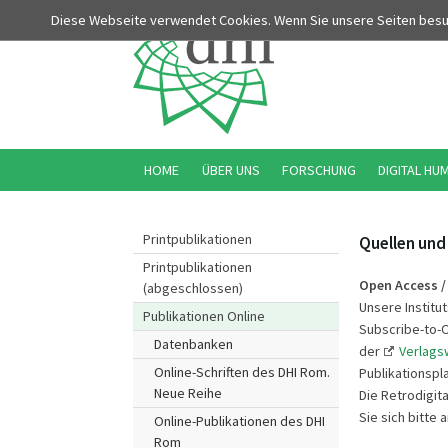
Diese Webseite verwendet Cookies. Wenn Sie unsere Seiten bes
HOME
ÜBER UNS
FORSCHUNG
DIGITAL HU
Printpublikationen
Quellen und 
Printpublikationen
Open Access /
(abgeschlossen)
Unsere Institu
Publikationen Online
Subscribe-to-
Datenbanken
der
Verlags
Online-Schriften des DHI Rom.
Publikationspl
Neue Reihe
Die Retrodigit
Sie sich bitte 
Online-Publikationen des DHI
Rom