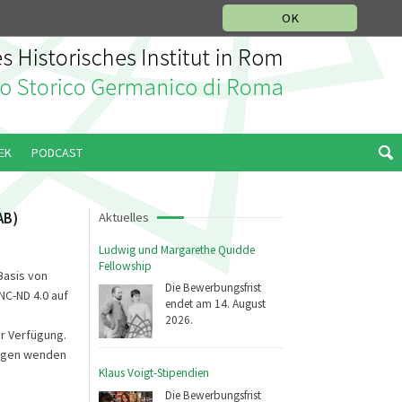
IKGESCHICHTLICHE ABTEILUNG
ITALIANO
ENGLISH
OK
EK
PODCAST
AB)
Aktuelles
Ludwig und Margarethe Quidde
Fellowship
Basis von
Die Bewerbungsfrist
C-ND 4.0 auf
endet am 14. August
2026.
ur Verfügung.
Fragen wenden
Klaus Voigt-Stipendien
Die Bewerbungsfrist