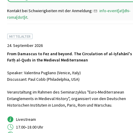
Kontakt bei Schwierigkeiten mit der Anmeldung:
info-event[at]dhi-
roma[dot]it
.
MITTELALTER
24. September 2026
From Damascus to Fez and beyond. The Circulation of al-Iṣfahānī's
Fatḥ al-Quds in the Medieval Mediterranean
Speaker: Valentina Pugliano (Venice, Italy)
Discussant: Paul Cobb (Philadelphia, USA)
Veranstaltung im Rahmen des Seminarzyklus "Euro-Mediterranean
Entanglements in Medieval History", organisiert von den Deutschen
Historischen Instituten in London, Paris, Rom und Warschau.
Livestream
17.00–18.00 Uhr