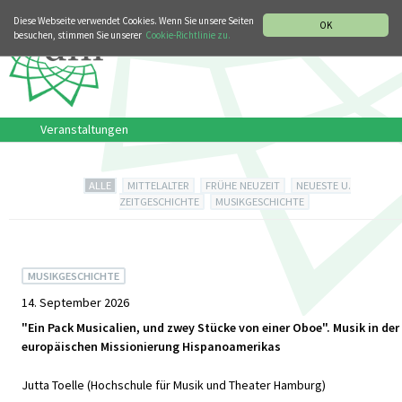
MUSIKGESCHICHTLICHE ABTEILUNG
ITALIANO
ENGLISH
Diese Webseite verwendet Cookies. Wenn Sie unsere Seiten
OK
besuchen, stimmen Sie unserer
Cookie-Richtlinie zu.
Veranstaltungen
ALLE
MITTELALTER
FRÜHE NEUZEIT
NEUESTE U.
ZEITGESCHICHTE
MUSIKGESCHICHTE
MUSIKGESCHICHTE
14. September 2026
"Ein Pack Musicalien, und zwey Stücke von einer Oboe". Musik in der
europäischen Missionierung Hispanoamerikas
Jutta Toelle (Hochschule für Musik und Theater Hamburg)