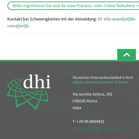
Bitte registrieren Sie sich für eine Präsenz- oder Online-Teilnahme
Kontakt bei Schwierigkeiten mit der Anmeldung:
info-event[at]dhi-
roma[dot]it
.
Via Aurelia Antica, 391
I-00165 Roma
Italia
T: +39 06 6604921
reception[at]dhi-roma[dot]it