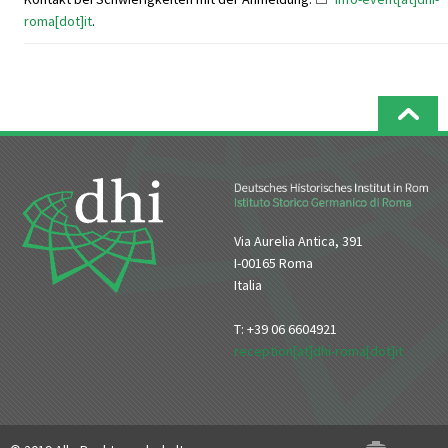
roma[dot]it
.
Via Aurelia Antica, 391
I-00165 Roma
Italia
T: +39 06 6604921
reception[at]dhi-roma[dot]it