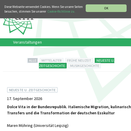
MUSIKGESCHICHTLICHE ABTEILUNG
ITALIANO
ENGLISH
Diese Webseite verwendet Cookies. Wenn Sie unsere Seiten
OK
besuchen, stimmen Sie unserer
Cookie-Richtlinie zu.
Veranstaltungen
ALLE
MITTELALTER
FRÜHE NEUZEIT
NEUESTE U.
ZEITGESCHICHTE
MUSIKGESCHICHTE
NEUESTE U. ZEITGESCHICHTE
17. September 2026
Dolce Vita in der Bundesrepublik. Italienische Migration, kulinarisc
Transfers und die Transformation der deutschen Esskultur
Maren Möhring (Universität Leipzig)