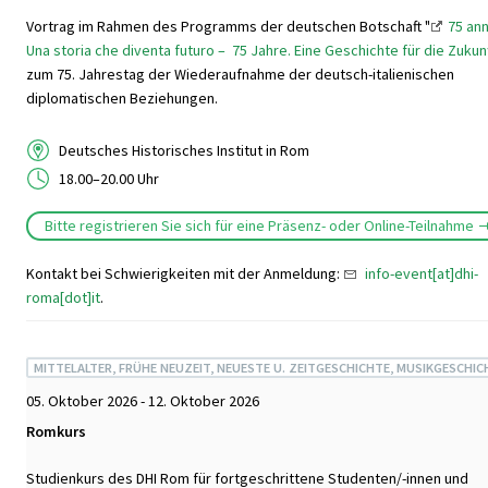
Vortrag im Rahmen des Programms der deutschen Botschaft "
75 ann
Una storia che diventa futuro – 75 Jahre. Eine Geschichte für die Zukun
zum 75. Jahrestag der Wiederaufnahme der deutsch-italienischen
diplomatischen Beziehungen.
Deutsches Historisches Institut in Rom
18.00–20.00 Uhr
Bitte registrieren Sie sich für eine Präsenz- oder Online-Teilnahme
Kontakt bei Schwierigkeiten mit der Anmeldung:
info-event[at]dhi-
roma[dot]it
.
MITTELALTER, FRÜHE NEUZEIT, NEUESTE U. ZEITGESCHICHTE, MUSIKGESCHIC
05. Oktober 2026 - 12. Oktober 2026
Romkurs
Studienkurs des DHI Rom für fortgeschrittene Studenten/-innen und