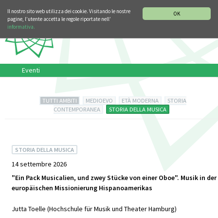
SEZIONE STORIA DELLA MUSICA
DEUTSCH
ENGLISH
Il nostro sito web utilizza dei cookie. Visitando le nostre
OK
pagine, l’utente accetta le regole riportate nell’
informativa.
Eventi
TUTTI AMBITI
MEDIOEVO
ETÀ MODERNA
STORIA
CONTEMPORANEA
STORIA DELLA MUSICA
STORIA DELLA MUSICA
14 settembre 2026
"Ein Pack Musicalien, und zwey Stücke von einer Oboe". Musik in der
europäischen Missionierung Hispanoamerikas
Jutta Toelle (Hochschule für Musik und Theater Hamburg)