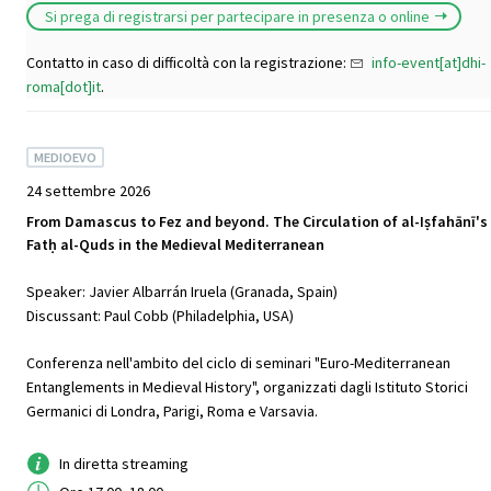
Si prega di registrarsi per partecipare in presenza o online
Contatto in caso di difficoltà con la registrazione:
info-event[at]dhi-
roma[dot]it
.
MEDIOEVO
24 settembre 2026
From Damascus to Fez and beyond. The Circulation of al-Iṣfahānī's
Fatḥ al-Quds in the Medieval Mediterranean
Speaker: Javier Albarrán Iruela (Granada, Spain)
Discussant: Paul Cobb (Philadelphia, USA)
Conferenza nell'ambito del ciclo di seminari "Euro-Mediterranean
Entanglements in Medieval History", organizzati dagli Istituto Storici
Germanici di Londra, Parigi, Roma e Varsavia.
In diretta streaming