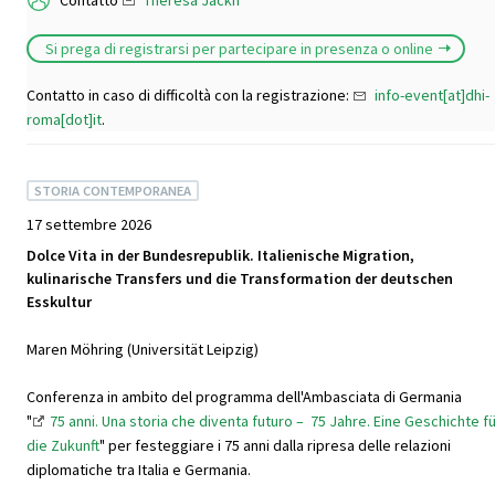
Contatto
Theresa Jäckh
Si prega di registrarsi per partecipare in presenza o online
Contatto in caso di difficoltà con la registrazione:
info-event[at]dhi-
roma[dot]it
.
STORIA CONTEMPORANEA
17 settembre 2026
Dolce Vita in der Bundesrepublik. Italienische Migration,
kulinarische Transfers und die Transformation der deutschen
Esskultur
Maren Möhring (Universität Leipzig)
Conferenza in ambito del programma dell'Ambasciata di Germania
"
75 anni. Una storia che diventa futuro – 75 Jahre. Eine Geschichte f
die Zukunft
" per festeggiare i 75 anni dalla ripresa delle relazioni
diplomatiche tra Italia e Germania.