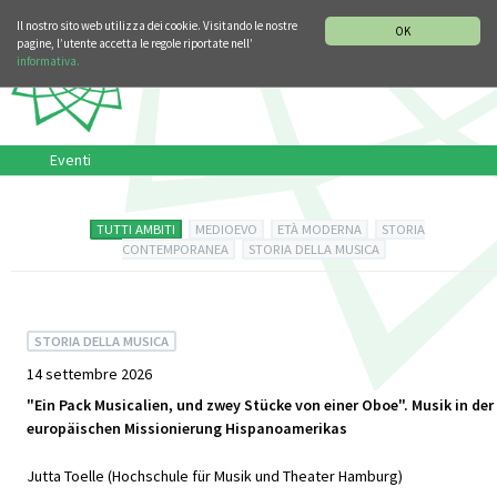
SEZIONE STORIA DELLA MUSICA
DEUTSCH
ENGLISH
Il nostro sito web utilizza dei cookie. Visitando le nostre
OK
pagine, l’utente accetta le regole riportate nell’
informativa.
Eventi
TUTTI AMBITI
MEDIOEVO
ETÀ MODERNA
STORIA
CONTEMPORANEA
STORIA DELLA MUSICA
STORIA DELLA MUSICA
14 settembre 2026
"Ein Pack Musicalien, und zwey Stücke von einer Oboe". Musik in der
europäischen Missionierung Hispanoamerikas
Jutta Toelle (Hochschule für Musik und Theater Hamburg)