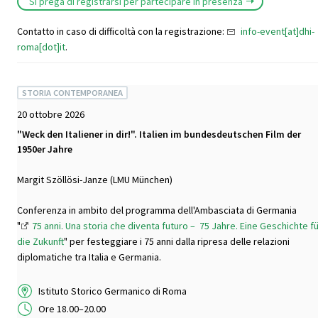
Si prega di registrarsi per partecipare in presenza
Contatto in caso di difficoltà con la registrazione:
info-event[at]dhi-
roma[dot]it
.
STORIA CONTEMPORANEA
20 ottobre 2026
"Weck den Italiener in dir!". Italien im bundesdeutschen Film der
1950er Jahre
Margit Szöllösi-Janze (LMU München)
Conferenza in ambito del programma dell'Ambasciata di Germania
"
75 anni. Una storia che diventa futuro – 75 Jahre. Eine Geschichte f
die Zukunft
" per festeggiare i 75 anni dalla ripresa delle relazioni
diplomatiche tra Italia e Germania.
Istituto Storico Germanico di Roma
Ore 18.00–20.00