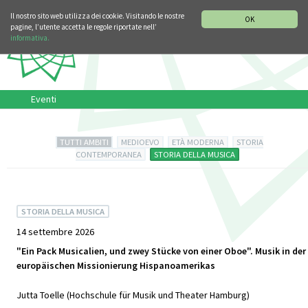
SEZIONE STORIA DELLA MUSICA
DEUTSCH
ENGLISH
Il nostro sito web utilizza dei cookie. Visitando le nostre
OK
pagine, l’utente accetta le regole riportate nell’
informativa.
Eventi
TUTTI AMBITI
MEDIOEVO
ETÀ MODERNA
STORIA
CONTEMPORANEA
STORIA DELLA MUSICA
STORIA DELLA MUSICA
14 settembre 2026
"Ein Pack Musicalien, und zwey Stücke von einer Oboe". Musik in der
europäischen Missionierung Hispanoamerikas
Jutta Toelle (Hochschule für Musik und Theater Hamburg)