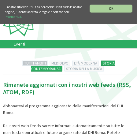
SEZIONE STORIA DELLA MUSICA
DEUTSCH
ENGLISH
Il nostro sito web utilizza dei cookie. Visitando le nostre
OK
pagine, l’utente accetta le regole riportate nell’
informativa.
Eventi
TUTTI AMBITI
MEDIOEVO
ETÀ MODERNA
STORIA
CONTEMPORANEA
STORIA DELLA MUSICA
Rimanete aggiornati con i nostri web feeds (RSS,
ATOM, RDF)
Abbonatevi al programma aggiornato delle manifestazioni del DHI
Roma.
Dai nostri web feeds sarete informati automaticamente su tutte le
manifestazioni attuali e future organizzate dal DHI Roma. Potete