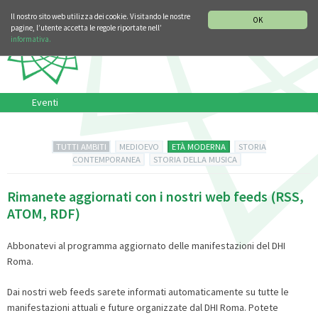
SEZIONE STORIA DELLA MUSICA
DEUTSCH
ENGLISH
Il nostro sito web utilizza dei cookie. Visitando le nostre
OK
pagine, l’utente accetta le regole riportate nell’
informativa.
Eventi
TUTTI AMBITI
MEDIOEVO
ETÀ MODERNA
STORIA
CONTEMPORANEA
STORIA DELLA MUSICA
Rimanete aggiornati con i nostri web feeds (RSS,
ATOM, RDF)
Abbonatevi al programma aggiornato delle manifestazioni del DHI
Roma.
Dai nostri web feeds sarete informati automaticamente su tutte le
manifestazioni attuali e future organizzate dal DHI Roma. Potete