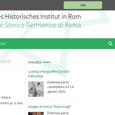
SEZIONE STORIA DELLA MUSICA
DEUTSCH
ENGLISH
OK
CAST
 MUSICA
Attualità
Ludwig e Margarethe Quidde
Fellowship
Il termine per le
candidature è il 14
agosto 2026.
 future
vostro pc o una
Assegni di ricerca "Klaus Voigt"
Il termine per le