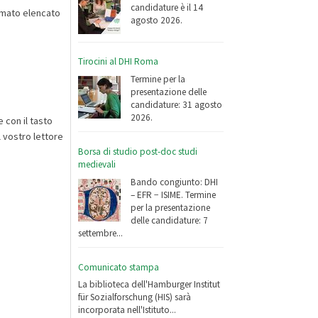
candidature è il 14
ormato elencato
agosto 2026.
Tirocini al DHI Roma
Termine per la
presentazione delle
candidature: 31 agosto
2026.
 con il tasto
l vostro lettore
Borsa di studio post-doc studi
medievali
Bando congiunto: DHI
– EFR − ISIME. Termine
per la presentazione
delle candidature: 7
settembre...
Comunicato stampa
La biblioteca dell'Hamburger Institut
für Sozialforschung (HIS) sarà
incorporata nell'Istituto...