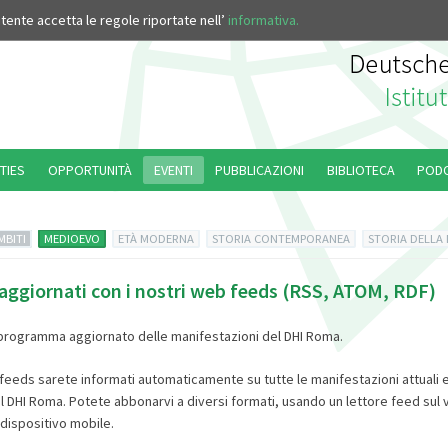
’utente accetta le regole riportate nell’
informativa.
TIES
OPPORTUNITÀ
EVENTI
PUBBLICAZIONI
BIBLIOTECA
POD
MBITI
MEDIOEVO
ETÀ MODERNA
STORIA CONTEMPORANEA
STORIA DELLA
ggiornati con i nostri web feeds (RSS, ATOM, RDF)
programma aggiornato delle manifestazioni del DHI Roma.
 feeds sarete informati automaticamente su tutte le manifestazioni attuali e
l DHI Roma. Potete abbonarvi a diversi formati, usando un lettore feed sul 
 dispositivo mobile.