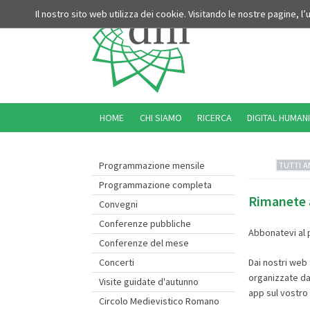
Il nostro sito web utilizza dei cookie. Visitando le nostre pagine, l
HOME
CHI SIAMO
RICERCA
DIGITAL HUMANI
Programmazione mensile
TUTTI A
Programmazione completa
Rimanete a
Convegni
Conferenze pubbliche
Abbonatevi al 
Conferenze del mese
Concerti
Dai nostri web
organizzate da
Visite guidate d'autunno
app sul vostro
Circolo Medievistico Romano