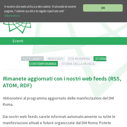
SEZIONE STORIA DELLA MUSICA
DEUTSCH
ENGLISH
Il nostro sito web utilizza dei cookie. Visitando le nostre
OK
pagine, l’utente accetta le regole riportate nell’
informativa.
Eventi
TUTTI AMBITI
MEDIOEVO
ETÀ MODERNA
STORIA
CONTEMPORANEA
STORIA DELLA MUSICA
Rimanete aggiornati con i nostri web feeds (RSS,
ATOM, RDF)
Abbonatevi al programma aggiornato delle manifestazioni del DHI
Roma.
Dai nostri web feeds sarete informati automaticamente su tutte le
manifestazioni attuali e future organizzate dal DHI Roma. Potete