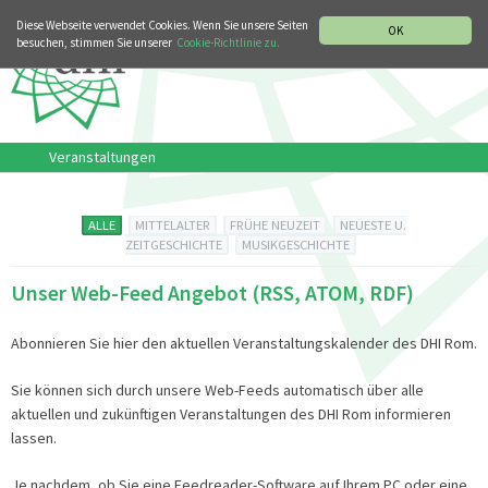
MUSIKGESCHICHTLICHE ABTEILUNG
ITALIANO
ENGLISH
Diese Webseite verwendet Cookies. Wenn Sie unsere Seiten
OK
besuchen, stimmen Sie unserer
Cookie-Richtlinie zu.
Veranstaltungen
ALLE
MITTELALTER
FRÜHE NEUZEIT
NEUESTE U.
ZEITGESCHICHTE
MUSIKGESCHICHTE
Unser Web-Feed Angebot (RSS, ATOM, RDF)
Abonnieren Sie hier den aktuellen Veranstaltungskalender des DHI Rom.
Sie können sich durch unsere Web-Feeds automatisch über alle
aktuellen und zukünftigen Veranstaltungen des DHI Rom informieren
lassen.
Je nachdem, ob Sie eine Feedreader-Software auf Ihrem PC oder eine