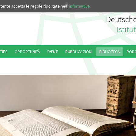
’utente accetta le regole riportate nell’
informativa.
TIES
OPPORTUNITÀ
EVENTI
PUBBLICAZIONI
BIBLIOTECA
POD