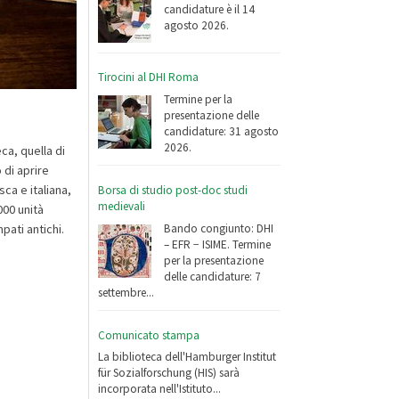
candidature è il 14
agosto 2026.
Tirocini al DHI Roma
Termine per la
presentazione delle
candidature: 31 agosto
2026.
ca, quella di
 di aprire
sca e italiana,
Borsa di studio post-doc studi
medievali
000 unità
Bando congiunto: DHI
ati antichi.
– EFR − ISIME. Termine
per la presentazione
delle candidature: 7
settembre...
Comunicato stampa
La biblioteca dell'Hamburger Institut
für Sozialforschung (HIS) sarà
incorporata nell'Istituto...