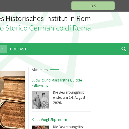
IKGESCHICHTLICHE ABTEILUNG
ITALIANO
ENGLISH
OK
EK
PODCAST
Aktuelles
Ludwig und Margarethe Quidde
Fellowship
Die Bewerbungsfrist
endet am 14. August
2026.
Klaus Voigt-Stipendien
Die Bewerbungsfrist