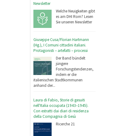
Newsletter
Welche Neuigkeiten gibt
es am DHI Rom? Lesen
Sie unseren Newsletter
Giuseppe Cusa/Florian Hartmann
(Hg.), I Comuni cittadini italiani.
Protagonisti – artefatti – processi
Der Band bündelt
jüngere
Forschungstendenzen,
indem er die
italienischen Stadtkommunen
anhand der...
Laura di Fabio, Storie di gesuiti
nell'Italia occupata (1943–1945).
Con estratti dai diari di residenza
della Compagnia di Gesù
Ricerche 21