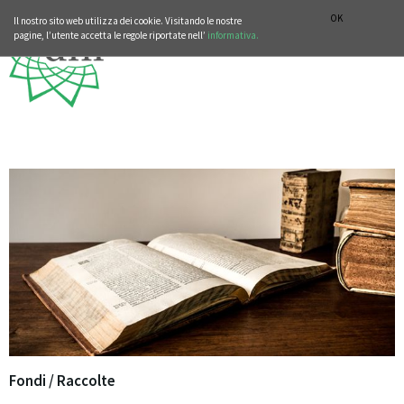
SEZIONE STORIA DELLA MUSICA
DEUTSCH
ENGLISH
OK
Il nostro sito web utilizza dei cookie. Visitando le nostre
pagine, l’utente accetta le regole riportate nell’
informativa.
Fondi / Raccolte