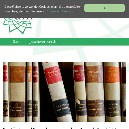
MUSIKGESCHICHTLICHE ABTEILUNG
ITALIANO
ENGLISH
Diese Webseite verwendet Cookies. Wenn Sie unsere Seiten
OK
besuchen, stimmen Sie unserer
Cookie-Richtlinie zu.
Sammlungsschwerpunkte