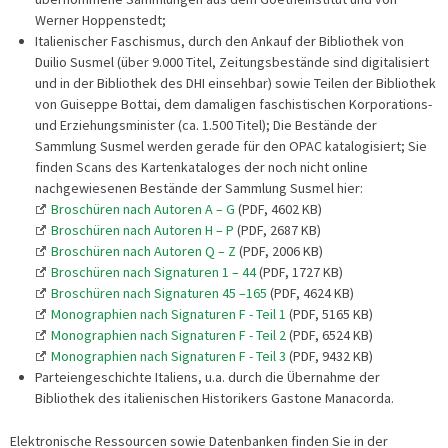
Werner Hoppenstedt;
Italienischer Faschismus, durch den Ankauf der Bibliothek von
Duilio Susmel (über 9.000 Titel, Zeitungsbestände sind digitalisiert
und in der Bibliothek des DHI einsehbar) sowie Teilen der Bibliothek
von Guiseppe Bottai, dem damaligen faschistischen Korporations-
und Erziehungsminister (ca. 1.500 Titel); Die Bestände der
Sammlung Susmel werden gerade für den OPAC katalogisiert; Sie
finden Scans des Kartenkataloges der noch nicht online
nachgewiesenen Bestände der Sammlung Susmel hier:
Broschüren nach Autoren A – G
(PDF, 4602 KB)
Broschüren nach Autoren H – P
(PDF, 2687 KB)
Broschüren nach Autoren Q – Z
(PDF, 2006 KB)
Broschüren nach Signaturen 1 – 44
(PDF, 1727 KB)
Broschüren nach Signaturen 45 –165
(PDF, 4624 KB)
Monographien nach Signaturen F - Teil 1
(PDF, 5165 KB)
Monographien nach Signaturen F - Teil 2
(PDF, 6524 KB)
Monographien nach Signaturen F - Teil 3
(PDF, 9432 KB)
Parteiengeschichte Italiens, u.a. durch die Übernahme der
Bibliothek des italienischen Historikers Gastone Manacorda.
Elektronische Ressourcen sowie Datenbanken finden Sie in der