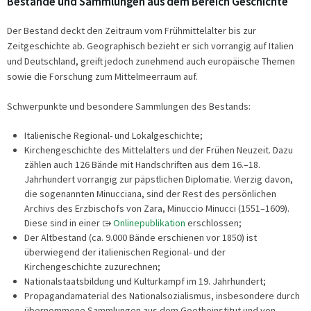
Bestände und Sammlungen aus dem Bereich Geschichte
Der Bestand deckt den Zeitraum vom Frühmittelalter bis zur
Zeitgeschichte ab. Geographisch bezieht er sich vorrangig auf Italien
und Deutschland, greift jedoch zunehmend auch europäische Themen
sowie die Forschung zum Mittelmeerraum auf.
Schwerpunkte und besondere Sammlungen des Bestands:
Italienische Regional- und Lokalgeschichte;
Kirchengeschichte des Mittelalters und der Frühen Neuzeit. Dazu
zählen auch 126 Bände mit Handschriften aus dem 16.–18.
Jahrhundert vorrangig zur päpstlichen Diplomatie. Vierzig davon,
die sogenannten Minucciana, sind der Rest des persönlichen
Archivs des Erzbischofs von Zara, Minuccio Minucci (1551–1609).
Diese sind in einer
Onlinepublikation
erschlossen;
Der Altbestand (ca. 9.000 Bände erschienen vor 1850) ist
überwiegend der italienischen Regional- und der
Kirchengeschichte zuzurechnen;
Nationalstaatsbildung und Kulturkampf im 19. Jahrhundert;
Propagandamaterial des Nationalsozialismus, insbesondere durch
übernommene Sammlungen aus dem Goetheinstitut und von