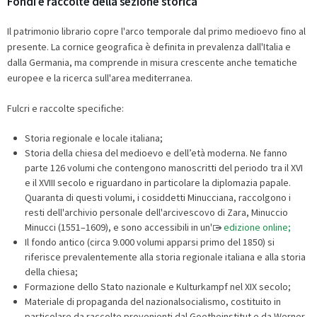
Fondi e raccolte della sezione storica
Il patrimonio librario copre l'arco temporale dal primo medioevo fino al
presente. La cornice geografica è definita in prevalenza dall'Italia e
dalla Germania, ma comprende in misura crescente anche tematiche
europee e la ricerca sull'area mediterranea.
Fulcri e raccolte specifiche:
Storia regionale e locale italiana;
Storia della chiesa del medioevo e dell’età moderna. Ne fanno
parte 126 volumi che contengono manoscritti del periodo tra il XVI
e il XVIII secolo e riguardano in particolare la diplomazia papale.
Quaranta di questi volumi, i cosiddetti Minucciana, raccolgono i
resti dell'archivio personale dell'arcivescovo di Zara, Minuccio
Minucci (1551–1609), e sono accessibili in un'
edizione online;
Il fondo antico (circa 9.000 volumi apparsi primo del 1850) si
riferisce prevalentemente alla storia regionale italiana e alla storia
della chiesa;
Formazione dello Stato nazionale e Kulturkampf nel XIX secolo;
Materiale di propaganda del nazionalsocialismo, costituito in
particolare da raccolte provenienti dal Goetheinstitut e da Werner