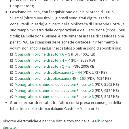
Hoppenstedt;
Fascismo italiano, con l'acquisizione della biblioteca di Duilio
Susmel (oltre 9.000 titoli; i giornali sono stati digitalizzati e
consultabili in sede) e di parti della biblioteca di Giuseppe Bottai, a
suo tempo ministro delle corporazioni e dell’istruzione (circa 1.500
titoli); La Collezione Susmel è attualmente in fase di catalogazione
per l'OPAC. Le scansioni delle schede cartacee in riferimento ai
volumi non ancora inclusi nel catalogo online sono disponibili qui:
Opuscoli in ordine di autori A – G
(PDF, 4602 KB)
Opuscoli in ordine di autori H – P
(PDF, 2687 KB)
Opuscoli in ordine di autori Q – Z
(PDF, 2006 KB)
Opuscoli in ordine di collocazioni 1 – 44
(PDF, 1727 KB)
Opuscoli in ordine di collocazioni 45 – 165
(PDF, 4624 KB)
Monografie in ordine di collocazioni F - parte 1
(PDF, 5165 KB)
Monografie in ordine di collocazioni F - parte 2
(PDF, 6524 KB)
Monografie in ordine di collocazioni F - parte 3
(PDF, 9432 KB)
Storia dei partiti in Italia, tra l'altro con la presa in consegna della
biblioteca dello storico italiano Gastone Manacorda.
Risorse elettroniche e banche dati si trovano nella
Biblioteca
digitale
.