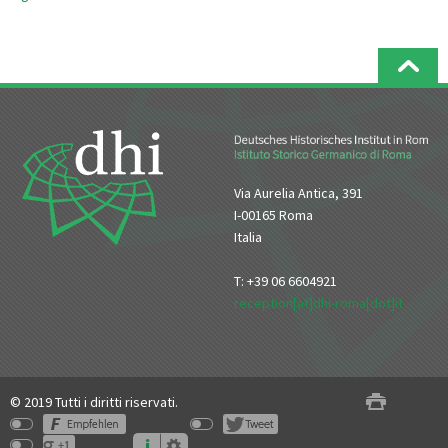
Via Aurelia Antica, 391
I-00165 Roma
Italia
T: +39 06 6604921
reception[at]dhi-roma[dot]it
© 2019 Tutti i diritti riservati.