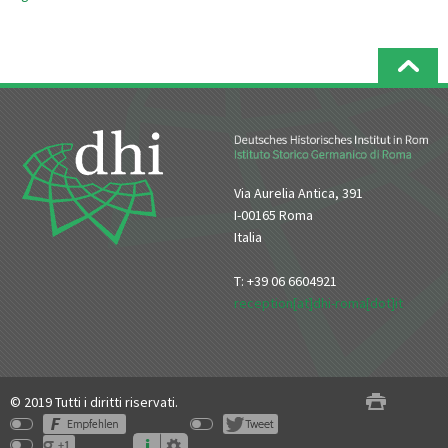
Via Aurelia Antica, 391
I-00165 Roma
Italia
T: +39 06 6604921
reception[at]dhi-roma[dot]it
© 2019 Tutti i diritti riservati.