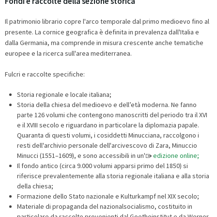
Fondi e raccolte della sezione storica
Il patrimonio librario copre l'arco temporale dal primo medioevo fino al
presente. La cornice geografica è definita in prevalenza dall'Italia e
dalla Germania, ma comprende in misura crescente anche tematiche
europee e la ricerca sull'area mediterranea.
Fulcri e raccolte specifiche:
Storia regionale e locale italiana;
Storia della chiesa del medioevo e dell’età moderna. Ne fanno
parte 126 volumi che contengono manoscritti del periodo tra il XVI
e il XVIII secolo e riguardano in particolare la diplomazia papale.
Quaranta di questi volumi, i cosiddetti Minucciana, raccolgono i
resti dell'archivio personale dell'arcivescovo di Zara, Minuccio
Minucci (1551–1609), e sono accessibili in un'
edizione online;
Il fondo antico (circa 9.000 volumi apparsi primo del 1850) si
riferisce prevalentemente alla storia regionale italiana e alla storia
della chiesa;
Formazione dello Stato nazionale e Kulturkampf nel XIX secolo;
Materiale di propaganda del nazionalsocialismo, costituito in
particolare da raccolte provenienti dal Goetheinstitut e da Werner