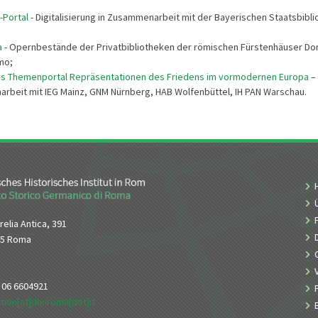
-Portal
- Digitalisierung in Zusammenarbeit mit der Bayerischen Staatsbibli
a
- Opernbestände der Privatbibliotheken der römischen Fürstenhäuser Dor
mo;
les Themenportal Repräsentationen des Friedens im vormodernen Europa
–
beit mit IEG Mainz, GNM Nürnberg, HAB Wolfenbüttel, IH PAN Warschau.
relia Antica, 391
65 Roma
9 06 6604921
tion[at]dhi-roma[dot]it