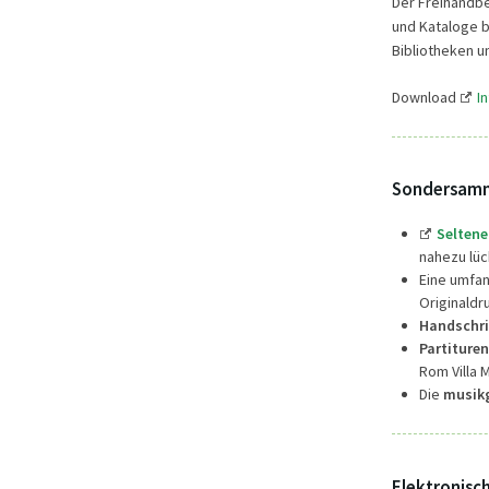
Der Freihandbe
und Kataloge b
Bibliotheken 
Download
I
Sondersam
Seltene
nahezu lü
Eine umfa
Originaldr
Handschri
Partiture
Rom Villa 
Die
musikg
Elektronisc