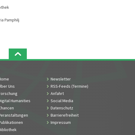
othek
ia Pamphilj
Home
Newsletter
Über Uns
RSS-Feeds (Termine)
Forschung
Anfahrt
Digital Humanities
Social Media
Chancen
Datenschutz
Veranstaltungen
Barrierefreiheit
Publikationen
Impressum
Bibliothek