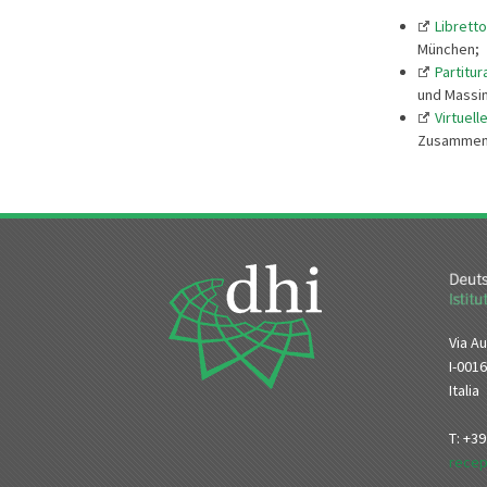
Libretto
München;
Partitur
und Massi
Virtuel
Zusammenar
Via Au
I-001
Italia
T: +3
recep