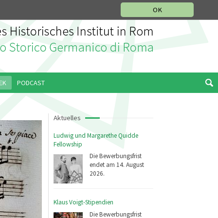
IKGESCHICHTLICHE ABTEILUNG
ITALIANO
ENGLISH
OK
EK
PODCAST
Aktuelles
Ludwig und Margarethe Quidde
Fellowship
Die Bewerbungsfrist
endet am 14. August
2026.
Klaus Voigt-Stipendien
Die Bewerbungsfrist