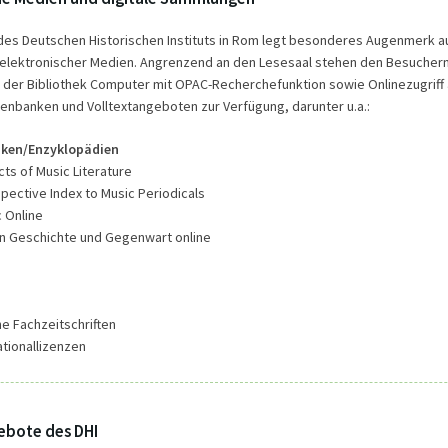
 des Deutschen Historischen Instituts in Rom legt besonderes Augenmerk au
 elektronischer Medien. Angrenzend an den Lesesaal stehen den Besucher
der Bibliothek Computer mit OPAC-Recherchefunktion sowie Onlinezugriff 
atenbanken und Volltextangeboten zur Verfügung, darunter u.a.:
ken/Enzyklopädien
ts of Music Literature
ective Index to Music Periodicals
 Online
n Geschichte und Gegenwart online
e Fachzeitschriften
tionallizenzen
gebote des DHI