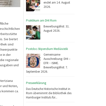
endet am 14. August
2026.
Praktikum am DHI Rom
tliche
Bewerbungsfrist: 31.
eschichtlichen
August 2026.
Arbeitsstätte
s. Sie bietet
othek sind
Postdoc-Stipendium Mediävistik
Schwerpunkte
e in der
Gemeinsame
Ausschreibung: DHI –
die regionale
EFR − ISIME.
tausgaben und
Bewerbungsfrist: 7.
September 2026.
Hertziana
Presseerklärung
r und Noten,
Das Deutsche Historische Institut in
zu kommen ca.
Rom übernimmt die Bibliothek des
Hamburger Instituts für...