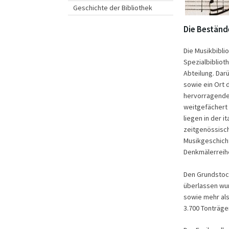
Geschichte der Bibliothek
Die Beständ
Die Musikbibli
Spezialbibliot
Abteilung. Darü
sowie ein Ort 
hervorragende 
weitgefächert 
liegen in der i
zeitgenössisch
Musikgeschicht
Denkmälerreihe
Den Grundstock
überlassen wur
sowie mehr als
3.700 Tonträge