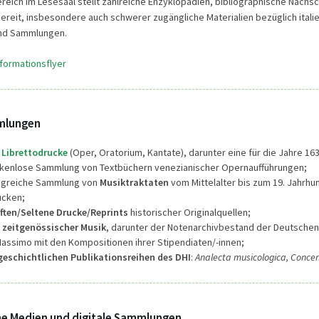
reich im Lesesaal stellt zahlreiche Enzyklopädien, bibliographische Nach
ereit, insbesondere auch schwerer zugängliche Materialien bezüglich itali
und Sammlungen.
nformationsflyer
mlungen
 Librettodrucke
(Oper, Oratorium, Kantate), darunter eine für die Jahre 16
ckenlose Sammlung von Textbüchern venezianischer Opernaufführungen;
ngreiche Sammlung von
Musiktraktaten
vom Mittelalter bis zum 19. Jahrhund
ucken;
ften/Seltene Drucke/Reprints
historischer Originalquellen;
n zeitgenössischer Musik
, darunter der Notenarchivbestand der Deutsche
Massimo mit den Kompositionen ihrer Stipendiaten/-innen;
eschichtlichen Publikationsreihen des DHI
:
Analecta musicologica, Concen
he Medien und digitale Sammlungen