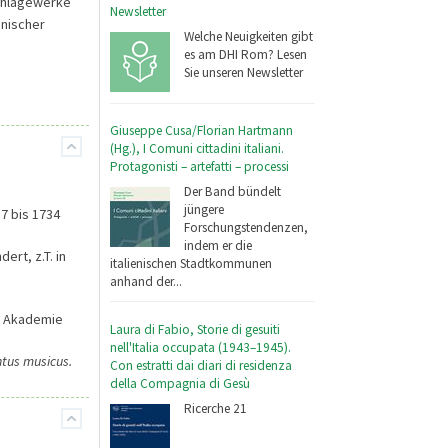
schlagewerke
Newsletter
enischer
Welche Neuigkeiten gibt
es am DHI Rom? Lesen
Sie unseren Newsletter
Giuseppe Cusa/Florian Hartmann
(Hg.), I Comuni cittadini italiani.
Protagonisti – artefatti – processi
Der Band bündelt
jüngere
37 bis 1734
Forschungstendenzen,
indem er die
ert, z.T. in
italienischen Stadtkommunen
anhand der...
n Akademie
Laura di Fabio, Storie di gesuiti
nell'Italia occupata (1943–1945).
tus musicus.
Con estratti dai diari di residenza
della Compagnia di Gesù
Ricerche 21