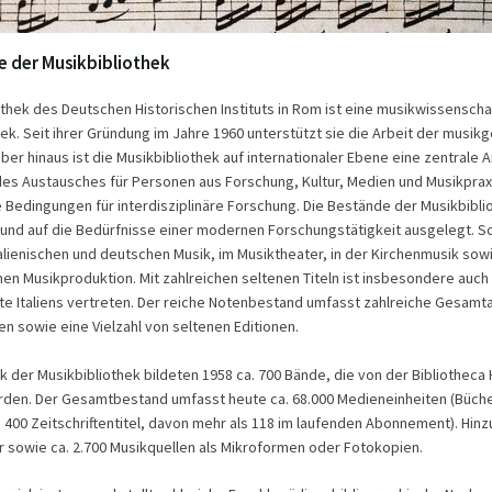
e der Musikbibliothek
othek des Deutschen Historischen Instituts in Rom ist eine musikwissenschaf
hek. Seit ihrer Gründung im Jahre 1960 unterstützt sie die Arbeit der musikg
ber hinaus ist die Musikbibliothek auf internationaler Ebene eine zentrale 
des Austausches für Personen aus Forschung, Kultur, Medien und Musikpraxi
Bedingungen für interdisziplinäre Forschung. Die Bestände der Musikbibli
und auf die Bedürfnisse einer modernen Forschungstätigkeit ausgelegt. 
talienischen und deutschen Musik, im Musiktheater, in der Kirchenmusik sowi
en Musikproduktion. Mit zahlreichen seltenen Titeln ist insbesondere auch 
e Italiens vertreten. Der reiche Notenbestand umfasst zahlreiche Gesam
n sowie eine Vielzahl von seltenen Editionen.
 der Musikbibliothek bildeten 1958 ca. 700 Bände, die von der Bibliotheca 
den. Der Gesamtbestand umfasst heute ca. 68.000 Medieneinheiten (Büche
 400 Zeitschriftentitel, davon mehr als 118 im laufenden Abonnement). Hin
r sowie ca. 2.700 Musikquellen als Mikroformen oder Fotokopien.