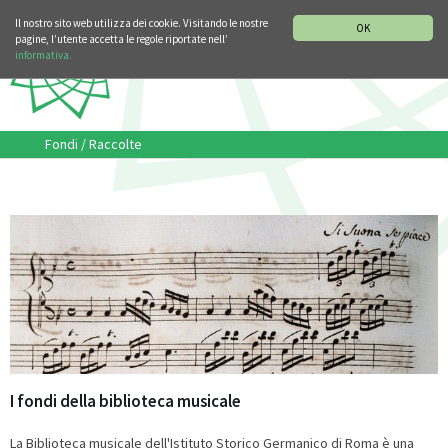
SEZIONE STORIA DELLA MUSICA
DEUTSCH
ENGLISH
Il nostro sito web utilizza dei cookie. Visitando le nostre
OK
pagine, l’utente accetta le regole riportate nell’
informativa.
Fondi / Raccolte
I fondi della biblioteca musicale
La Biblioteca musicale dell'Istituto Storico Germanico di Roma è una