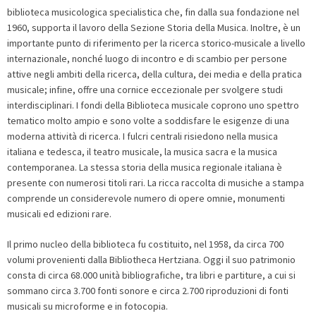
biblioteca musicologica specialistica che, fin dalla sua fondazione nel
1960, supporta il lavoro della Sezione Storia della Musica. Inoltre, è un
importante punto di riferimento per la ricerca storico-musicale a livello
internazionale, nonché luogo di incontro e di scambio per persone
attive negli ambiti della ricerca, della cultura, dei media e della pratica
musicale; infine, offre una cornice eccezionale per svolgere studi
interdisciplinari. I fondi della Biblioteca musicale coprono uno spettro
tematico molto ampio e sono volte a soddisfare le esigenze di una
moderna attività di ricerca. I fulcri centrali risiedono nella musica
italiana e tedesca, il teatro musicale, la musica sacra e la musica
contemporanea. La stessa storia della musica regionale italiana è
presente con numerosi titoli rari. La ricca raccolta di musiche a stampa
comprende un considerevole numero di opere omnie, monumenti
musicali ed edizioni rare.
Il primo nucleo della biblioteca fu costituito, nel 1958, da circa 700
volumi provenienti dalla Bibliotheca Hertziana. Oggi il suo patrimonio
consta di circa 68.000 unità bibliografiche, tra libri e partiture, a cui si
sommano circa 3.700 fonti sonore e circa 2.700 riproduzioni di fonti
musicali su microforme e in fotocopia.