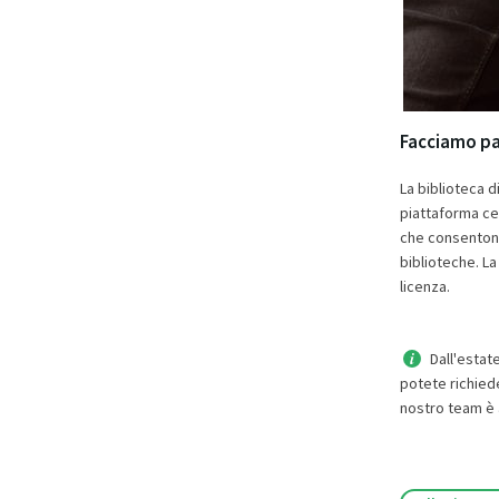
Facciamo par
La biblioteca d
piattaforma cen
che consentono 
biblioteche. La
licenza.
Dall'estat
potete richieder
nostro team è 