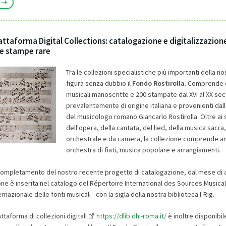
attaforma Digital Collections: catalogazione e digitalizzazione
 e stampe rare
Tra le collezioni specialistiche più importanti della no
figura senza dubbio il
Fondo Rostirolla
. Comprende o
musicali manoscritte e 200 stampate dal XVI al XX sec
prevalentemente di origine italiana e provenienti dal
del musicologo romano Giancarlo Rostirolla. Oltre ai 
dell'opera, della cantata, del lied, della musica sacra
orchestrale e da camera, la collezione comprende a
orchestra di fiati, musica popolare e arrangiamenti.
completamento del nostro recente progetto di catalogazione, dal mese di
ione è inserita nel catalogo del Répertoire International des Sources Musical
rnazionale delle fonti musicali - con la sigla della nostra biblioteca I-Rig.
attaforma di collezioni digitali
https://dlib.dhi-roma.it/
è inoltre disponibil