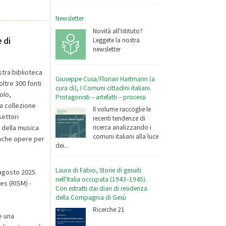
Newsletter
Novità all'Istituto?
 di
Leggete la nostra
newsletter
stra biblioteca
Giuseppe Cusa/Florian Hartmann (a
ltre 300 fonti
cura di), I Comuni cittadini italiani.
olo,
Protagonisti – artefatti – processi
la collezione
Il volume raccoglie le
settori
recenti tendenze di
, della musica
ricerca analizzando i
comuni italiani alla luce
nche opere per
dei...
Laura di Fabio, Storie di gesuiti
 agosto 2025
nell'Italia occupata (1943–1945).
es (RISM) -
Con estratti dai diari di residenza
della Compagnia di Gesù
Ricerche 21
e una