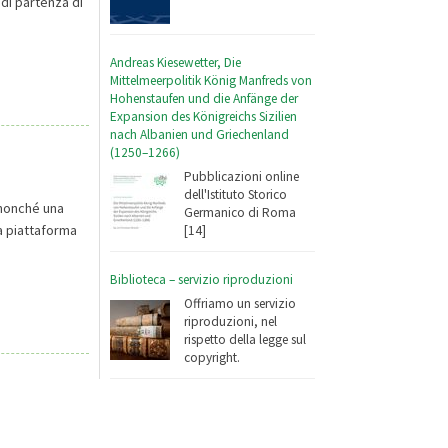
 di partenza di
Andreas Kiesewetter, Die
Mittelmeerpolitik König Manfreds von
Hohenstaufen und die Anfänge der
Expansion des Königreichs Sizilien
nach Albanien und Griechenland
(1250–1266)
Pubblicazioni online
dell'Istituto Storico
, nonché una
Germanico di Roma
la piattaforma
[14]
Biblioteca – servizio riproduzioni
Offriamo un servizio
riproduzioni, nel
rispetto della legge sul
copyright.