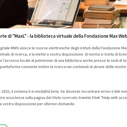
te di "MaxL" - la biblioteca virtuale della Fondazione Max Web
igitale MWS unisce le risorse elettroniche degli istituti della Fondazione M
trale di ricerca, e la mette a vostra disposizione. Di norma si tratta di licen
l'accesso locale al patrimonio di una biblioteca anche presso le sedi di tut
 piattaforma consente inoltre la ricerca nei contenuti di alcune delle nostre
e 2025, il sistema è in modalità beta. Se doveste riscontrare errori o link non
e assistenza sulla pagina del titolo ricercato tramite il link "Help with access
a vostra disposizione per ulteriori domande.