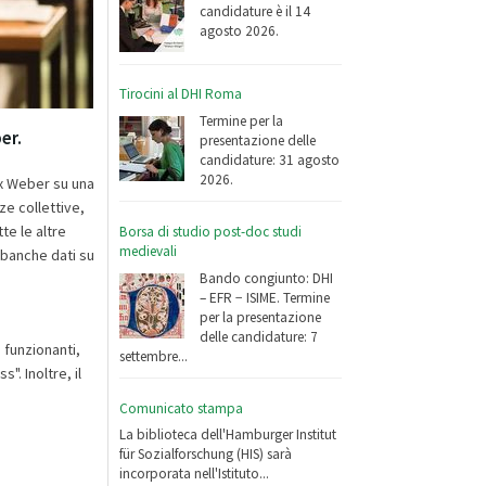
candidature è il 14
agosto 2026.
Tirocini al DHI Roma
Termine per la
er.
presentazione delle
candidature: 31 agosto
2026.
ax Weber su una
ze collettive,
te le altre
Borsa di studio post-doc studi
medievali
 banche dati su
Bando congiunto: DHI
– EFR − ISIME. Termine
per la presentazione
delle candidature: 7
 funzionanti,
settembre...
". Inoltre, il
Comunicato stampa
La biblioteca dell'Hamburger Institut
für Sozialforschung (HIS) sarà
incorporata nell'Istituto...