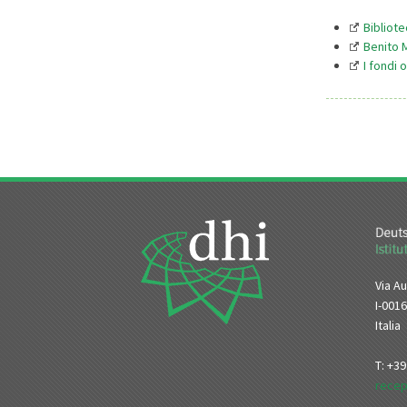
Bibliote
Benito M
I fondi 
Via Au
I-001
Italia
T: +3
recep