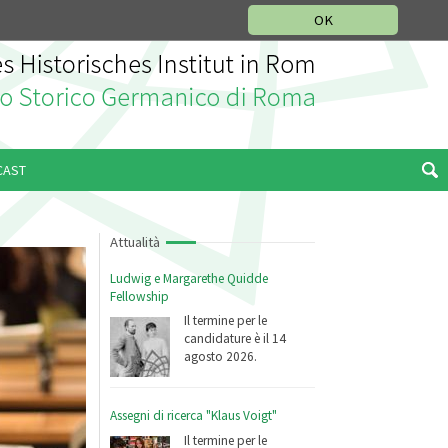
SEZIONE STORIA DELLA MUSICA
DEUTSCH
ENGLISH
OK
CAST
Attualità
Ludwig e Margarethe Quidde
Fellowship
Il termine per le
candidature è il 14
agosto 2026.
Assegni di ricerca "Klaus Voigt"
Il termine per le