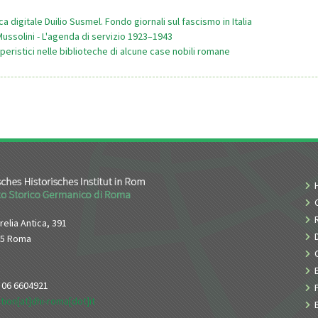
ca digitale Duilio Susmel. Fondo giornali sul fascismo in Italia
ussolini - L'agenda di servizio 1923–1943
operistici nelle biblioteche di alcune case nobili romane
relia Antica, 391
65 Roma
9 06 6604921
tion[at]dhi-roma[dot]it