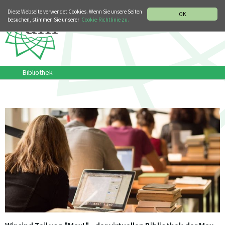
MUSIKGESCHICHTLICHE ABTEILUNG
ITALIANO
ENGLISH
Diese Webseite verwendet Cookies. Wenn Sie unsere Seiten
OK
besuchen, stimmen Sie unserer
Cookie-Richtlinie zu.
Bibliothek