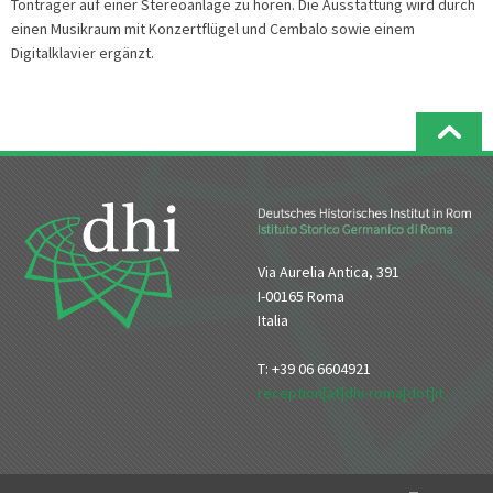
Tonträger auf einer Stereoanlage zu hören. Die Ausstattung wird durch
einen Musikraum mit Konzertflügel und Cembalo sowie einem
Digitalklavier ergänzt.
Via Aurelia Antica, 391
I-00165 Roma
Italia
T: +39 06 6604921
reception[at]dhi-roma[dot]it