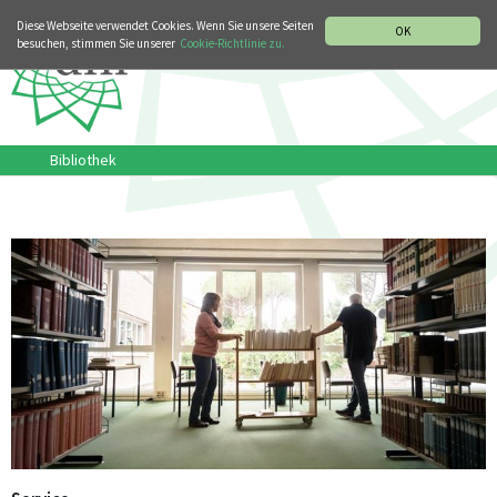
MUSIKGESCHICHTLICHE ABTEILUNG
ITALIANO
ENGLISH
Diese Webseite verwendet Cookies. Wenn Sie unsere Seiten
OK
besuchen, stimmen Sie unserer
Cookie-Richtlinie zu.
Bibliothek