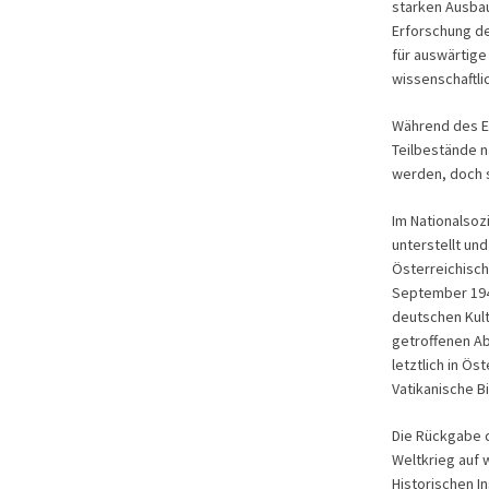
starken Ausbau
Erforschung de
für auswärtige
wissenschaftli
Während des E
Teilbestände n
werden, doch s
Im Nationalsoz
unterstellt un
Österreichische
September 1943
deutschen Kult
getroffenen Ab
letztlich in Ö
Vatikanische B
Die Rückgabe d
Weltkrieg auf 
Historischen I