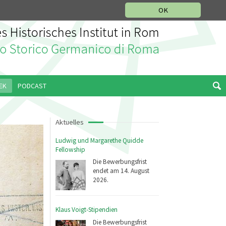
IKGESCHICHTLICHE ABTEILUNG
ITALIANO
ENGLISH
OK
EK
PODCAST
Aktuelles
Ludwig und Margarethe Quidde
Fellowship
Die Bewerbungsfrist
endet am 14. August
2026.
Klaus Voigt-Stipendien
Die Bewerbungsfrist