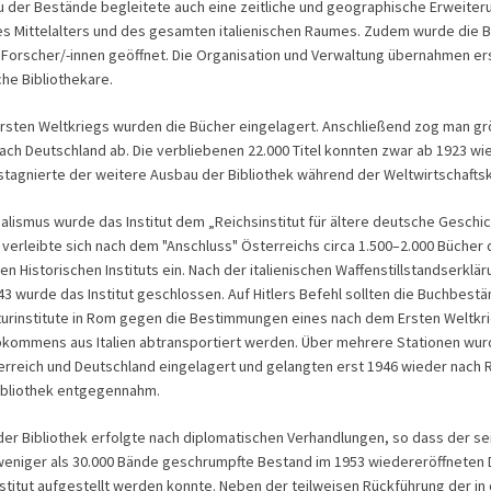
 der Bestände begleitete auch eine zeitliche und geographische Erweiter
s Mittelalters und des gesamten italienischen Raumes. Zudem wurde die B
 Forscher/-innen geöffnet. Die Organisation und Verwaltung übernahmen er
che Bibliothekare.
rsten Weltkriegs wurden die Bücher eingelagert. Anschließend zog man g
ach Deutschland ab. Die verbliebenen 22.000 Titel konnten zwar ab 1923 wi
tagnierte der weitere Ausbau der Bibliothek während der Weltwirtschaftsk
ialismus wurde das Institut dem „Reichsinstitut für ältere deutsche Gesch
d verleibte sich nach dem "Anschluss" Österreichs circa 1.500–2.000 Bücher
n Historischen Instituts ein. Nach der italienischen Waffenstillstandserklä
 wurde das Institut geschlossen. Auf Hitlers Befehl sollten die Buchbest
urinstitute in Rom gegen die Bestimmungen eines nach dem Ersten Weltkr
kommens aus Italien abtransportiert werden. Über mehrere Stationen wur
sterreich und Deutschland eingelagert und gelangten erst 1946 wieder nach 
ibliothek entgegennahm.
er Bibliothek erfolgte nach diplomatischen Verhandlungen, so dass der se
weniger als 30.000 Bände geschrumpfte Bestand im 1953 wiedereröffneten
nstitut aufgestellt werden konnte. Neben der teilweisen Rückführung der in