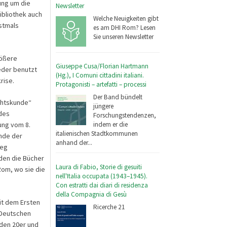
ung um die
Newsletter
ibliothek auch
Welche Neuigkeiten gibt
stmals
es am DHI Rom? Lesen
Sie unseren Newsletter
rößere
Giuseppe Cusa/Florian Hartmann
eder benutzt
(Hg.), I Comuni cittadini italiani.
rise.
Protagonisti – artefatti – processi
Der Band bündelt
ichtskunde“
jüngere
 des
Forschungstendenzen,
rung vom 8.
indem er die
italienischen Stadtkommunen
ände der
anhand der...
ieg
den die Bücher
Laura di Fabio, Storie di gesuiti
Rom, wo sie die
nell'Italia occupata (1943–1945).
Con estratti dai diari di residenza
della Compagnia di Gesù
it dem Ersten
Ricerche 21
 Deutschen
 den 20er und