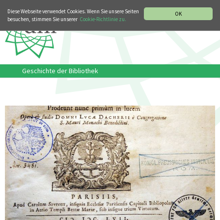
MUSIKGESCHICHTLICHE ABTEILUNG
ITALIANO
ENGLISH
Diese Webseite verwendet Cookies. Wenn Sie unsere Seiten
OK
besuchen, stimmen Sie unserer
Cookie-Richtlinie zu.
Geschichte der Bibliothek