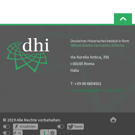
Via Aurelia Antica, 391
I-00165 Roma
Italia
T: +39 06 6604921
reception[at]dhi-roma[dot]it
© 2019 Alle Rechte vorbehalten.