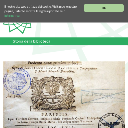
SEZIONE STORIA DELLA MUSICA
DEUTSCH
ENGLISH
Il nostro sito web utilizza dei cookie. Visitando le nostre
OK
pagine, l’utente accetta le regole riportate nell’
informativa.
Storia della biblioteca