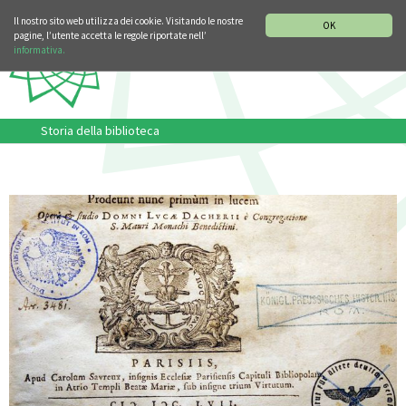
SEZIONE STORIA DELLA MUSICA
DEUTSCH
ENGLISH
Il nostro sito web utilizza dei cookie. Visitando le nostre
OK
pagine, l’utente accetta le regole riportate nell’
informativa.
Storia della biblioteca