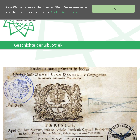
MUSIKGESCHICHTLICHE ABTEILUNG
ITALIANO
ENGLISH
Diese Webseite verwendet Cookies. Wenn Sie unsere Seiten
OK
besuchen, stimmen Sie unserer
Cookie-Richtlinie zu.
Geschichte der Bibliothek