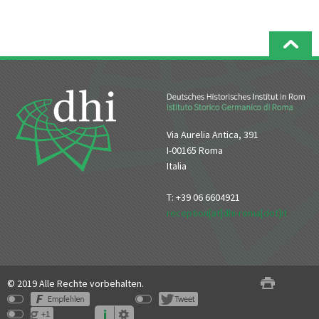
Via Aurelia Antica, 391
I-00165 Roma
Italia
T: +39 06 6604921
reception[at]dhi-roma[dot]it
© 2019 Alle Rechte vorbehalten.