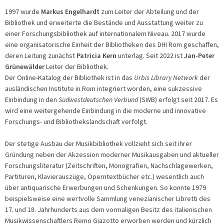
1997 wurde
Markus Engelhardt
zum Leiter der Abteilung und der
Bibliothek und erweiterte die Bestände und Ausstattung weiter zu
einer Forschungsbibliothek auf internationalem Niveau. 2017 wurde
eine organisatorische Einheit der Bibliotheken des DHI Rom geschaffen,
deren Leitung zunächst
Patricia Kern
unterlag. Seit 2022 ist
Jan-Peter
Grünewälder
Leiter der Bibliothek.
Der Online-Katalog der Bibliothek ist in das
Urbis Library Network
der
ausländischen Institute in Rom integriert worden, eine sukzessive
Einbindung in den
Südwestdeutschen Verbund
(SWB) erfolgt seit 2017. Es
wird eine weitergehende Einbindung in die moderne und innovative
Forschungs- und Bibliothekslandschaft verfolgt.
Der stetige Ausbau der Musikbibliothek vollzieht sich seit ihrer
Gründung neben der Akzession moderner Musikausgaben und aktueller
Forschungsliteratur (Zeitschriften, Monografien, Nachschlagewerken,
Partituren, Klavierauszüge, Operntextbücher etc.) wesentlich auch
über antiquarische Erwerbungen und Schenkungen. So konnte 1979
beispielsweise eine wertvolle Sammlung venezianischer Libretti des
17. und 18. Jahrhunderts aus dem vormaligen Besitz des italienischen
Musikwissenschaftlers Remo Giazotto erworben werden und kürzlich