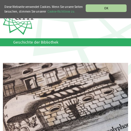
MUSIKGESCHICHTLICHE ABTEILUNG
ITALIANO
ENGLISH
Diese Webseite verwendet Cookies. Wenn Sie unsere Seiten
OK
besuchen, stimmen Sie unserer
Cookie-Richtlinie zu.
Geschichte der Bibliothek