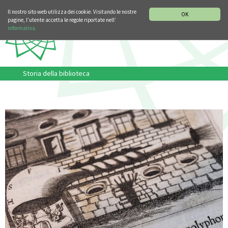
SEZIONE STORIA DELLA MUSICA
DEUTSCH
ENGLISH
Il nostro sito web utilizza dei cookie. Visitando le nostre
OK
pagine, l’utente accetta le regole riportate nell’
informativa.
Storia della biblioteca