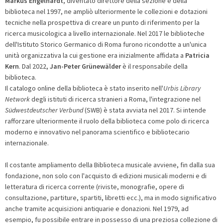
Markus Engelhardt
, diventato direttore della sezione e della
biblioteca nel 1997, ne ampliò ulteriormente le collezioni e dotazioni
tecniche nella prospettiva di creare un punto di riferimento per la
ricerca musicologica a livello internazionale. Nel 2017 le biblioteche
dell'Istituto Storico Germanico di Roma furono ricondotte a un'unica
unità organizzativa la cui gestione era inizialmente affidata a
Patricia
Kern
. Dal 2022,
Jan-Peter Grünewälder
è il responsabile della
biblioteca.
Il catalogo online della biblioteca è stato inserito nell'
Urbis Library
Network
degli istituti di ricerca stranieri a Roma, l'integrazione nel
Südwestdeutscher Verbund
(SWB) è stata avviata nel 2017. Si intende
rafforzare ulteriormente il ruolo della biblioteca come polo di ricerca
moderno e innovativo nel panorama scientifico e bibliotecario
internazionale.
Il costante ampliamento della Biblioteca musicale avviene, fin dalla sua
fondazione, non solo con l'acquisto di edizioni musicali moderni e di
letteratura di ricerca corrente (riviste, monografie, opere di
consultazione, partiture, spartiti, libretti ecc.), ma in modo significativo
anche tramite acquisizioni antiquarie e donazioni. Nel 1979, ad
esempio, fu possibile entrare in possesso di una preziosa collezione di