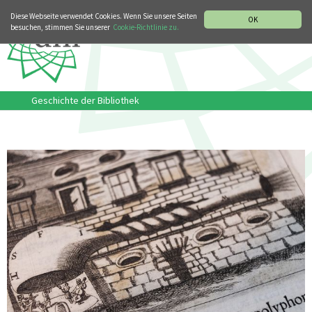
MUSIKGESCHICHTLICHE ABTEILUNG
ITALIANO
ENGLISH
Diese Webseite verwendet Cookies. Wenn Sie unsere Seiten
OK
besuchen, stimmen Sie unserer
Cookie-Richtlinie zu.
Geschichte der Bibliothek