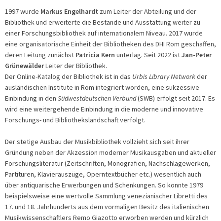
1997 wurde
Markus Engelhardt
zum Leiter der Abteilung und der
Bibliothek und erweiterte die Bestände und Ausstattung weiter zu
einer Forschungsbibliothek auf internationalem Niveau. 2017 wurde
eine organisatorische Einheit der Bibliotheken des DHI Rom geschaffen,
deren Leitung zunächst
Patricia Kern
unterlag. Seit 2022 ist
Jan-Peter
Grünewälder
Leiter der Bibliothek.
Der Online-Katalog der Bibliothek ist in das
Urbis Library Network
der
ausländischen Institute in Rom integriert worden, eine sukzessive
Einbindung in den
Südwestdeutschen Verbund
(SWB) erfolgt seit 2017. Es
wird eine weitergehende Einbindung in die moderne und innovative
Forschungs- und Bibliothekslandschaft verfolgt.
Der stetige Ausbau der Musikbibliothek vollzieht sich seit ihrer
Gründung neben der Akzession moderner Musikausgaben und aktueller
Forschungsliteratur (Zeitschriften, Monografien, Nachschlagewerken,
Partituren, Klavierauszüge, Operntextbücher etc.) wesentlich auch
über antiquarische Erwerbungen und Schenkungen. So konnte 1979
beispielsweise eine wertvolle Sammlung venezianischer Libretti des
17. und 18. Jahrhunderts aus dem vormaligen Besitz des italienischen
Musikwissenschaftlers Remo Giazotto erworben werden und kürzlich