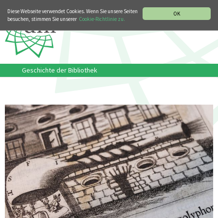
MUSIKGESCHICHTLICHE ABTEILUNG
ITALIANO
ENGLISH
Diese Webseite verwendet Cookies. Wenn Sie unsere Seiten
OK
besuchen, stimmen Sie unserer
Cookie-Richtlinie zu.
Geschichte der Bibliothek