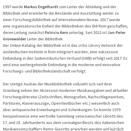
1997 wurde
Markus Engelhardt
zum Leiter der Abteilung und der
Bibliothek und erweiterte die Bestände und Ausstattung weiter zu
einer Forschungsbibliothek auf internationalem Niveau. 2017 wurde
eine organisatorische Einheit der Bibliotheken des DHI Rom geschaffen,
deren Leitung zunächst
Patricia Kern
unterlag. Seit 2022 ist
Jan-Peter
Grünewälder
Leiter der Bibliothek.
Der Online-Katalog der Bibliothek ist in das
Urbis Library Network
der
ausländischen Institute in Rom integriert worden, eine sukzessive
Einbindung in den
Südwestdeutschen Verbund
(SWB) erfolgt seit 2017. Es
wird eine weitergehende Einbindung in die moderne und innovative
Forschungs- und Bibliothekslandschaft verfolgt.
Der stetige Ausbau der Musikbibliothek vollzieht sich seit ihrer
Gründung neben der Akzession moderner Musikausgaben und aktueller
Forschungsliteratur (Zeitschriften, Monografien, Nachschlagewerken,
Partituren, Klavierauszüge, Operntextbücher etc.) wesentlich auch
über antiquarische Erwerbungen und Schenkungen. So konnte 1979
beispielsweise eine wertvolle Sammlung venezianischer Libretti des
17. und 18. Jahrhunderts aus dem vormaligen Besitz des italienischen
Musikwissenschaftlers Remo Giazotto erworben werden und kürzlich