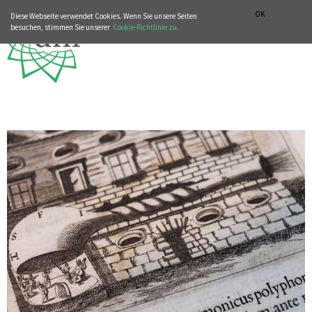
MUSIKGESCHICHTLICHE ABTEILUNG
ITALIANO
ENGLISH
OK
Diese Webseite verwendet Cookies. Wenn Sie unsere Seiten
besuchen, stimmen Sie unserer
Cookie-Richtlinie zu.