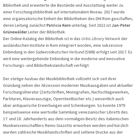
Bibliothek und erweiterte die Bestände und Ausstattung weiter zu
einer Forschungsbibliothek auf internationalem Niveau. 2017 wurde
eine organisatorische Einheit der Bibliotheken des DHI Rom geschaffen,
deren Leitung zunächst
Patricia Kern
unterlag. Seit 2022 ist
Jan-Peter
Grünewälder
Leiter der Bibliothek.
Der Online-Katalog der Bibliothek ist in das
Urbis Library Network
der
ausländischen Institute in Rom integriert worden, eine sukzessive
Einbindung in den
Südwestdeutschen Verbund
(SWB) erfolgt seit 2017. Es
wird eine weitergehende Einbindung in die moderne und innovative
Forschungs- und Bibliothekslandschaft verfolgt.
Der stetige Ausbau der Musikbibliothek vollzieht sich seit ihrer
Gründung neben der Akzession moderner Musikausgaben und aktueller
Forschungsliteratur (Zeitschriften, Monografien, Nachschlagewerken,
Partituren, Klavierauszüge, Operntextbücher etc.) wesentlich auch
über antiquarische Erwerbungen und Schenkungen. So konnte 1979
beispielsweise eine wertvolle Sammlung venezianischer Libretti des
17. und 18. Jahrhunderts aus dem vormaligen Besitz des italienischen
Musikwissenschaftlers Remo Giazotto erworben werden und kürzlich
wurden zahlreiche Musikhandschriften und seltene Drucke aus der