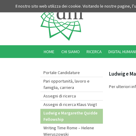
Il nostro sito web utilizza dei cookie. Visitando le nostre pagine, l
HOME
CHI SIAMO
RICERCA
DIGITAL HUMANI
Portale Candidature
Ludwig e Ma
Pari opportunità, lavoro e
Per ulteriori i
famiglia, carriera
Assegni di ricerca
Assegni di ricerca Klaus Voigt
Ludwig e Margarethe Quidde
Fellowship
Writing Time Rome – Helene
Wieruszowski