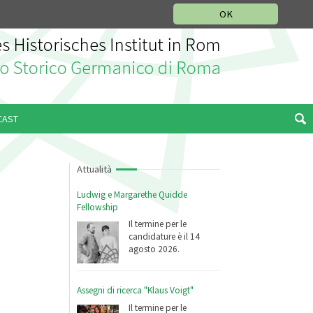
SEZIONE STORIA DELLA MUSICA
DEUTSCH
ENGLISH
OK
CAST
Attualità
Ludwig e Margarethe Quidde
Fellowship
Il termine per le
candidature è il 14
agosto 2026.
Assegni di ricerca "Klaus Voigt"
Il termine per le