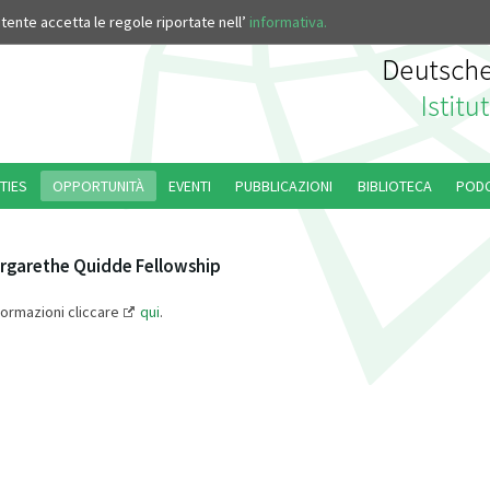
’utente accetta le regole riportate nell’
informativa.
TIES
OPPORTUNITÀ
EVENTI
PUBBLICAZIONI
BIBLIOTECA
POD
rgarethe Quidde Fellowship
nformazioni cliccare
qui
.