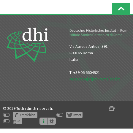
Via Aurelia Antica, 391
I-00165 Roma
Italia
T: +39 06 6604921
reception[at]dhi-roma[dot]it
© 2019 Tutti i diritti riservati.