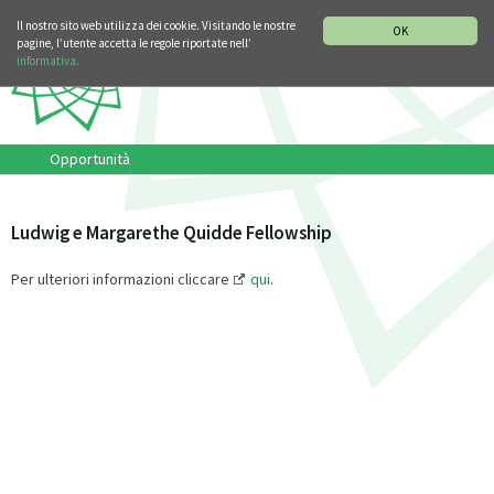
SEZIONE STORIA DELLA MUSICA
DEUTSCH
ENGLISH
Il nostro sito web utilizza dei cookie. Visitando le nostre
OK
pagine, l’utente accetta le regole riportate nell’
informativa.
Opportunità
Ludwig e Margarethe Quidde Fellowship
Per ulteriori informazioni cliccare
qui
.