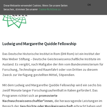
MUSIKGESCHICHTLICHE ABTEILUNG
ITALIANO
ENGLISH
OK
Diese Webseite verwendet Cookies. Wenn Sie unsere Seiten
besuchen, stimmen Sie unserer
Cookie-Richtlinie zu.
Ludwig und Margarethe Quidde Fellowship
Das Deutsche Historische Institut in Rom (DHI Rom) ist ein Institut der
Max Weber Stiftung – Deutsche Geisteswissenschaftliche Institute im
Ausland. Es vergibt, nach Maßgabe der ihm vom Bundesministerium für
Forschung, Technologie und Raumfahrt oder von Dritten zu diesem
Zweck zur Verfügung gestellten Mittel, Stipendien.
Mit dem Ludwig und Margarethe Quidde Fellowship wird ein sechs bis
zwölf Monate langer Forschungsaufenthalt in Italien gefördert. Das
Programm richtet sich an
promovierte
Nachwuchswissenschaftler*innen
, die herausragende Leistungen im
Bereich der
Geschichte oder Musikwissenschaft
erbracht haben und