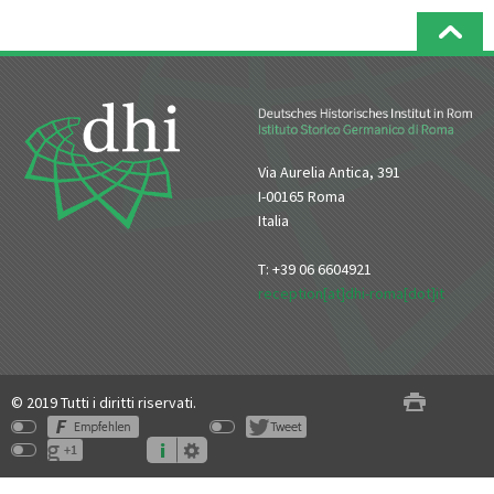
Via Aurelia Antica, 391
I-00165 Roma
Italia
T: +39 06 6604921
reception[at]dhi-roma[dot]it
© 2019 Tutti i diritti riservati.