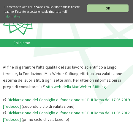
SEZIONE STORIA DELLA MUSICA
DEUTSCH
ENGLISH
Il nostro sito web utilizza dei cookie. Visitando le nostre
OK
pagine, l’utente accetta le regole riportate nell’
informativa.
Chi siamo
Al fine di garantire l'alta qualità del suo lavoro scientifico a lungo
termine, la Fondazione Max Weber Stiftung effettua una valutazione
esterna dei suoi istituti ogni sette anni. Per ulteriori informazioni si
prega di consultare il
sito web della Max Weber Stiftung
.
Dichiarazione del Consiglio di fondazione sul DHI Roma del 17.05.2019
[Tedesco]
(secondo ciclo di valutazione)
Dichiarazione del Consiglio di fondazione sul DHI Roma del 11.05.2012
[Tedesco]
(primo ciclo di valutazione)