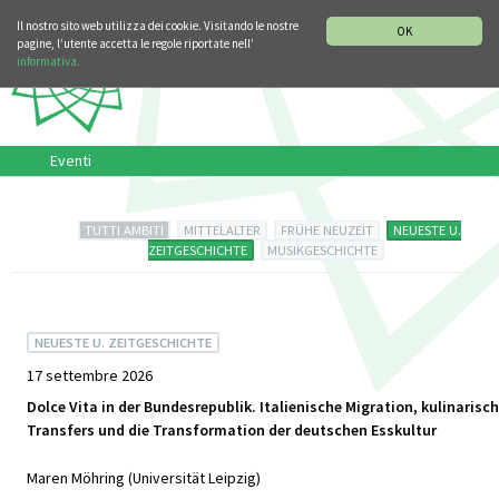
SEZIONE STORIA DELLA MUSICA
DEUTSCH
Il nostro sito web utilizza dei cookie. Visitando le nostre
OK
pagine, l’utente accetta le regole riportate nell’
informativa.
Eventi
TUTTI AMBITI
MITTELALTER
FRÜHE NEUZEIT
NEUESTE U.
ZEITGESCHICHTE
MUSIKGESCHICHTE
NEUESTE U. ZEITGESCHICHTE
17 settembre 2026
Dolce Vita in der Bundesrepublik. Italienische Migration, kulinarisc
Transfers und die Transformation der deutschen Esskultur
Maren Möhring (Universität Leipzig)