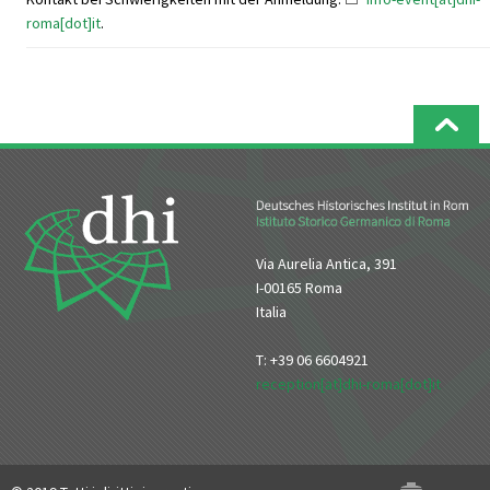
roma[dot]it
.
Via Aurelia Antica, 391
I-00165 Roma
Italia
T: +39 06 6604921
reception[at]dhi-roma[dot]it