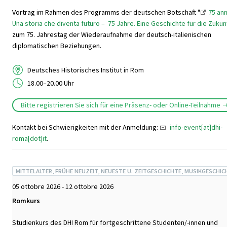
Vortrag im Rahmen des Programms der deutschen Botschaft "
75 ann
Una storia che diventa futuro – 75 Jahre. Eine Geschichte für die Zukun
zum 75. Jahrestag der Wiederaufnahme der deutsch-italienischen
diplomatischen Beziehungen.
Deutsches Historisches Institut in Rom
18.00–20.00 Uhr
Bitte registrieren Sie sich für eine Präsenz- oder Online-Teilnahme
Kontakt bei Schwierigkeiten mit der Anmeldung:
info-event[at]dhi-
roma[dot]it
.
MITTELALTER, FRÜHE NEUZEIT, NEUESTE U. ZEITGESCHICHTE, MUSIKGESCHIC
05 ottobre 2026 - 12 ottobre 2026
Romkurs
Studienkurs des DHI Rom für fortgeschrittene Studenten/-innen und