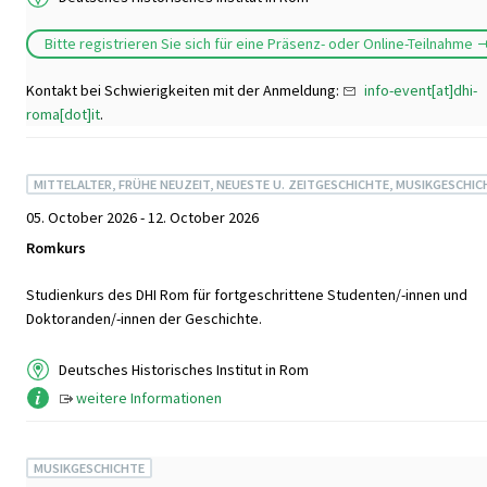
Bitte registrieren Sie sich für eine Präsenz- oder Online-Teilnahme
Kontakt bei Schwierigkeiten mit der Anmeldung:
info-event[at]dhi-
roma[dot]it
.
MITTELALTER, FRÜHE NEUZEIT, NEUESTE U. ZEITGESCHICHTE, MUSIKGESCHIC
05. October 2026 - 12. October 2026
Romkurs
Studienkurs des DHI Rom für fortgeschrittene Studenten/-innen und
Doktoranden/-innen der Geschichte.
Deutsches Historisches Institut in Rom
weitere Informationen
MUSIKGESCHICHTE