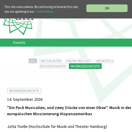
MUSIC HISTORY DEPARTMENT
DEUTSCH
This site uses cookies. By continuing to browse this site,
OK
you are agreeing to our
Cookie Policy.
Events
ALL
MITTELALTER
FRÜHE NEUZEIT
NEUESTE U.
ZEITGESCHICHTE
MUSIKGESCHICHTE
MUSIKGESCHICHTE
14. September 2026
"Ein Pack Musicalien, und zwey Stücke von einer Oboe". Musik in der
europäischen Missionierung Hispanoamerikas
Jutta Toelle (Hochschule für Musik und Theater Hamburg)