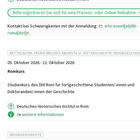
Bitte registrieren Sie sich für eine Präsenz- oder Online-Teilnahme
Kontakt bei Schwierigkeiten mit der Anmeldung:
info-event[at]dhi-
roma[dot]it
.
MITTELALTER, FRÜHE NEUZEIT, NEUESTE U. ZEITGESCHICHTE, MUSIKGESCHIC
05. Oktober 2026 - 12. Oktober 2026
Romkurs
Studienkurs des DHI Rom für fortgeschrittene Studenten/-innen und
Doktoranden/-innen der Geschichte.
Deutsches Historisches Institut in Rom
weitere Informationen
MUSIKGESCHICHTE