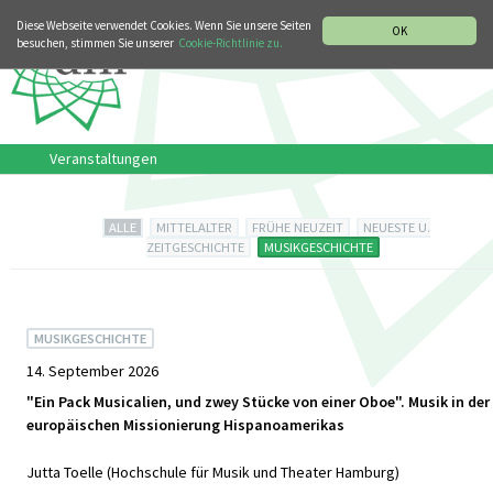
MUSIKGESCHICHTLICHE ABTEILUNG
Diese Webseite verwendet Cookies. Wenn Sie unsere Seiten
OK
besuchen, stimmen Sie unserer
Cookie-Richtlinie zu.
Veranstaltungen
ALLE
MITTELALTER
FRÜHE NEUZEIT
NEUESTE U.
ZEITGESCHICHTE
MUSIKGESCHICHTE
MUSIKGESCHICHTE
14. September 2026
"Ein Pack Musicalien, und zwey Stücke von einer Oboe". Musik in der
europäischen Missionierung Hispanoamerikas
Jutta Toelle (Hochschule für Musik und Theater Hamburg)