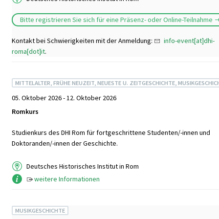
Bitte registrieren Sie sich für eine Präsenz- oder Online-Teilnahme
Kontakt bei Schwierigkeiten mit der Anmeldung:
info-event[at]dhi-
roma[dot]it
.
MITTELALTER, FRÜHE NEUZEIT, NEUESTE U. ZEITGESCHICHTE, MUSIKGESCHIC
05. Oktober 2026 - 12. Oktober 2026
Romkurs
Studienkurs des DHI Rom für fortgeschrittene Studenten/-innen und
Doktoranden/-innen der Geschichte.
Deutsches Historisches Institut in Rom
weitere Informationen
MUSIKGESCHICHTE