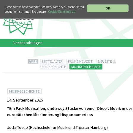
MUSIKGESCHICHTLICHE ABTEILUNG
Diese Webseite verwendet Cookies. Wenn Sie unsere Seiten
OK
besuchen, stimmen Sie unserer
Cookie-Richtlinie zu.
Veranstaltungen
ALLE
MITTELALTER
FRÜHE NEUZEIT
NEUESTE U.
ZEITGESCHICHTE
MUSIKGESCHICHTE
MUSIKGESCHICHTE
14. September 2026
"Ein Pack Musicalien, und zwey Stücke von einer Oboe". Musik in der
europäischen Missionierung Hispanoamerikas
Jutta Toelle (Hochschule für Musik und Theater Hamburg)