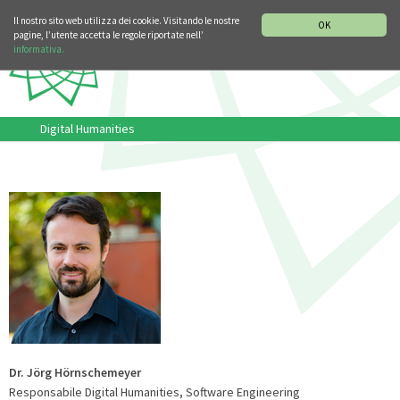
SEZIONE STORIA DELLA MUSICA
DEUTSCH
ENGLISH
Il nostro sito web utilizza dei cookie. Visitando le nostre
OK
pagine, l’utente accetta le regole riportate nell’
informativa.
Digital Humanities
Dr. Jörg Hörnschemeyer
Responsabile Digital Humanities, Software Engineering