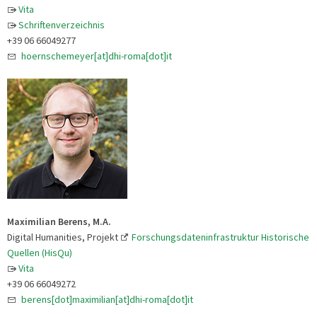
Vita
Schriftenverzeichnis
+39 06 66049277
hoernschemeyer[at]dhi-roma[dot]it
Maximilian Berens, M.A.
Digital Humanities, Projekt
Forschungsdateninfrastruktur Historische
Quellen (HisQu)
Vita
+39 06 66049272
berens[dot]maximilian[at]dhi-roma[dot]it