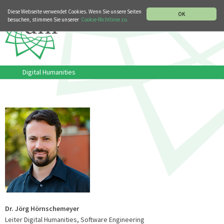
MUSIKGESCHICHTLICHE ABTEILUNG
ITALIANO
ENGLISH
Diese Webseite verwendet Cookies. Wenn Sie unsere Seiten
OK
besuchen, stimmen Sie unserer
Cookie-Richtlinie zu.
Digital Humanities
Dr. Jörg Hörnschemeyer
Leiter Digital Humanities, Software Engineering