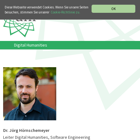
MUSIKGESCHICHTLICHE ABTEILUNG
ITALIANO
ENGLISH
Diese Webseite verwendet Cookies. Wenn Sie unsere Seiten
OK
besuchen, stimmen Sie unserer
Cookie-Richtlinie zu.
Digital Humanities
Dr. Jörg Hörnschemeyer
Leiter Digital Humanities, Software Engineering