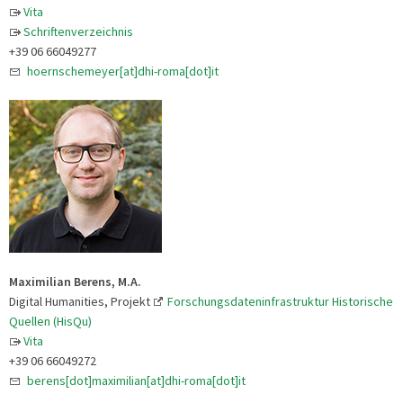
Vita
Schriftenverzeichnis
+39 06 66049277
hoernschemeyer[at]dhi-roma[dot]it
Maximilian Berens, M.A.
Digital Humanities, Projekt
Forschungsdateninfrastruktur Historische
Quellen (HisQu)
Vita
+39 06 66049272
berens[dot]maximilian[at]dhi-roma[dot]it