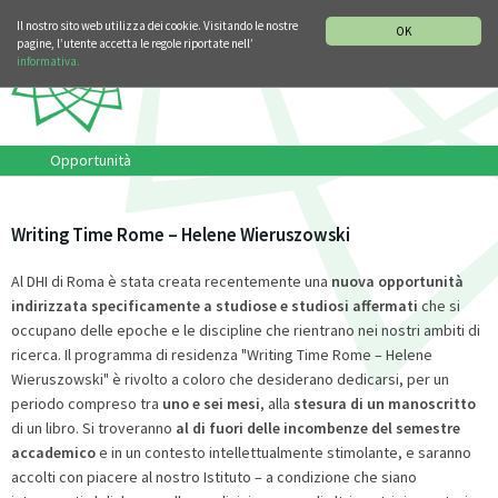
SEZIONE STORIA DELLA MUSICA
DEUTSCH
ENGLISH
Il nostro sito web utilizza dei cookie. Visitando le nostre
OK
pagine, l’utente accetta le regole riportate nell’
informativa.
Opportunità
Writing Time Rome – Helene Wieruszowski
Al DHI di Roma è stata creata recentemente una
nuova opportunità
indirizzata specificamente a studiose e studiosi affermati
che si
occupano delle epoche e le discipline che rientrano nei nostri ambiti di
ricerca. Il programma di residenza "Writing Time Rome – Helene
Wieruszowski" è rivolto a coloro che desiderano dedicarsi, per un
periodo compreso tra
uno e sei mesi
, alla
stesura di un manoscritto
di un libro. Si troveranno
al di fuori delle incombenze del semestre
accademico
e in un contesto intellettualmente stimolante, e saranno
accolti con piacere al nostro Istituto – a condizione che siano