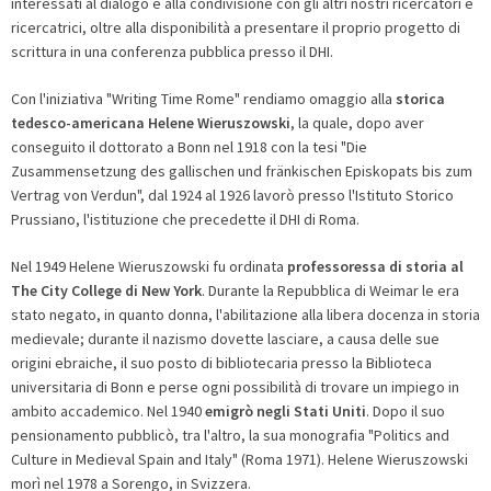
interessati al dialogo e alla condivisione con gli altri nostri ricercatori e
ricercatrici, oltre alla disponibilità a presentare il proprio progetto di
scrittura in una conferenza pubblica presso il DHI.
Con l'iniziativa "Writing Time Rome" rendiamo omaggio alla
storica
tedesco-americana Helene Wieruszowski
, la quale, dopo aver
conseguito il dottorato a Bonn nel 1918 con la tesi "Die
Zusammensetzung des gallischen und fränkischen Episkopats bis zum
Vertrag von Verdun", dal 1924 al 1926 lavorò presso l'Istituto Storico
Prussiano, l'istituzione che precedette il DHI di Roma.
Nel 1949 Helene Wieruszowski fu ordinata
professoressa di storia al
The City College di New York
. Durante la Repubblica di Weimar le era
stato negato, in quanto donna, l'abilitazione alla libera docenza in storia
medievale; durante il nazismo dovette lasciare, a causa delle sue
origini ebraiche, il suo posto di bibliotecaria presso la Biblioteca
universitaria di Bonn e perse ogni possibilità di trovare un impiego in
ambito accademico. Nel 1940
emigrò negli Stati Uniti
. Dopo il suo
pensionamento pubblicò, tra l'altro, la sua monografia "Politics and
Culture in Medieval Spain and Italy" (Roma 1971). Helene Wieruszowski
morì nel 1978 a Sorengo, in Svizzera.