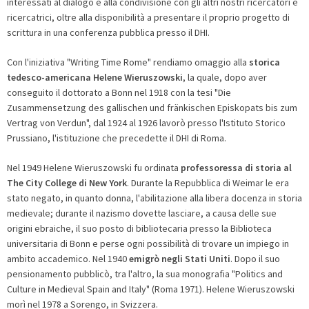
interessati al dialogo e alla condivisione con gli altri nostri ricercatori e
ricercatrici, oltre alla disponibilità a presentare il proprio progetto di
scrittura in una conferenza pubblica presso il DHI.
Con l'iniziativa "Writing Time Rome" rendiamo omaggio alla
storica
tedesco-americana Helene Wieruszowski
, la quale, dopo aver
conseguito il dottorato a Bonn nel 1918 con la tesi "Die
Zusammensetzung des gallischen und fränkischen Episkopats bis zum
Vertrag von Verdun", dal 1924 al 1926 lavorò presso l'Istituto Storico
Prussiano, l'istituzione che precedette il DHI di Roma.
Nel 1949 Helene Wieruszowski fu ordinata
professoressa di storia al
The City College di New York
. Durante la Repubblica di Weimar le era
stato negato, in quanto donna, l'abilitazione alla libera docenza in storia
medievale; durante il nazismo dovette lasciare, a causa delle sue
origini ebraiche, il suo posto di bibliotecaria presso la Biblioteca
universitaria di Bonn e perse ogni possibilità di trovare un impiego in
ambito accademico. Nel 1940
emigrò negli Stati Uniti
. Dopo il suo
pensionamento pubblicò, tra l'altro, la sua monografia "Politics and
Culture in Medieval Spain and Italy" (Roma 1971). Helene Wieruszowski
morì nel 1978 a Sorengo, in Svizzera.