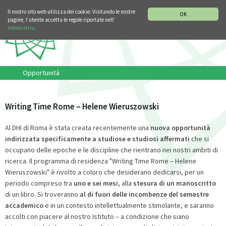
SEZIONE STORIA DELLA MUSICA
DEUTSCH
ENGLISH
Il nostro sito web utilizza dei cookie. Visitando le nostre
OK
pagine, l’utente accetta le regole riportate nell’
informativa.
Opportunità
Writing Time Rome – Helene Wieruszowski
Al DHI di Roma è stata creata recentemente una
nuova opportunità
indirizzata specificamente a studiose e studiosi affermati
che si
occupano delle epoche e le discipline che rientrano nei nostri ambiti di
ricerca. Il programma di residenza "Writing Time Rome – Helene
Wieruszowski" è rivolto a coloro che desiderano dedicarsi, per un
periodo compreso tra
uno e sei mesi
, alla
stesura di un manoscritto
di un libro. Si troveranno
al di fuori delle incombenze del semestre
accademico
e in un contesto intellettualmente stimolante, e saranno
accolti con piacere al nostro Istituto – a condizione che siano