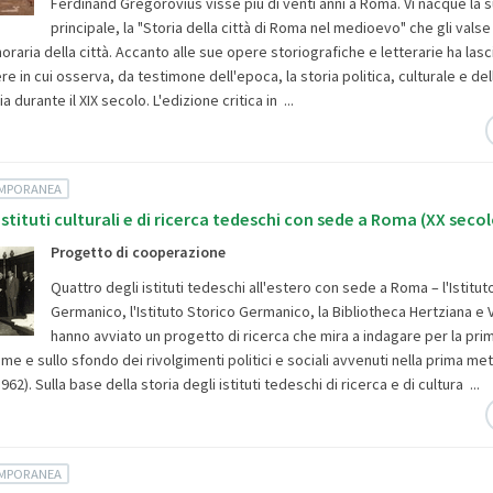
Ferdinand Gregorovius visse più di venti anni a Roma. Vi nacque la 
principale, la "Storia della città di Roma nel medioevo" che gli valse
oraria della città. Accanto alle sue opere storiografiche e letterarie ha las
tere in cui osserva, da testimone dell'epoca, la storia politica, culturale e del
a durante il XIX secolo. L'edizione critica in ...
EMPORANEA
istituti culturali e di ricerca tedeschi con sede a Roma (XX secol
Progetto di cooperazione
Quattro degli istituti tedeschi all'estero con sede a Roma – l'Istitu
Germanico, l'Istituto Storico Germanico, la Bibliotheca Hertziana e 
hanno avviato un progetto di ricerca che mira a indagare per la prima
ieme e sullo sfondo dei rivolgimenti politici e sociali avvenuti nella prima me
62). Sulla base della storia degli istituti tedeschi di ricerca e di cultura ...
EMPORANEA