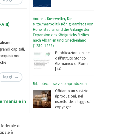
Andreas Kiesewetter, Die
VIII)
Mittelmeerpolitik König Manfreds von
Hohenstaufen und die Anfänge der
Expansion des Königreichs Sizilien
nach Albanien und Griechenland
talismo
(1250–1266)
randi capitali,
Pubblicazioni online
 acquisirono
dell'Istituto Storico
sche
Germanico di Roma
[14]
leggi
Biblioteca – servizio riproduzioni
Offriamo un servizio
riproduzioni, nel
Germania e in
rispetto della legge sul
copyright.
 federale di
cipale è