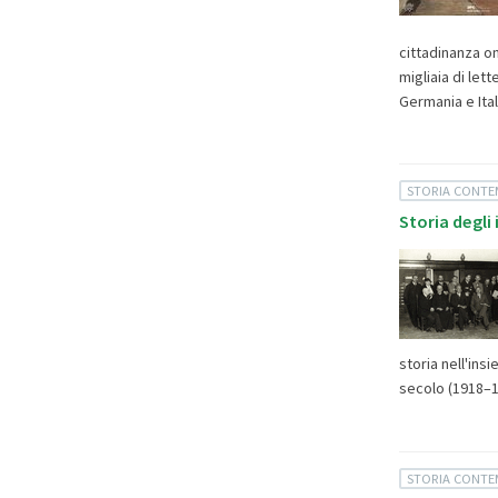
cittadinanza on
migliaia di let
Germania e Itali
STORIA CONT
Storia degli 
storia nell'ins
secolo (1918–19
STORIA CONT