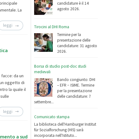
principale
candidature è il 14
agosto 2026.
amentale. La
leggi
Tirocini al DHI Roma
Termine per la
presentazione delle
candidature: 31 agosto
tica
2026.
Borsa di studio post-doc studi
medievali
 facce: da un
Bando congiunto: DHI
 un oggetto di
– EFR − ISIME. Termine
tro la quale il
per la presentazione
 sulle
delle candidature: 7
settembre...
leggi
Comunicato stampa
La biblioteca dell'Hamburger Institut
für Sozialforschung (HIS) sarà
incorporata nell'Istituto...
gamento a sud