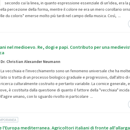
secondo cui la linea, in quanto espressione essenziale di un'idea, era la 
ella percezione della forma, mentre il colore ne era un mero corollario orn
le du coloris" emerse molto più tardi nel campo della musica. Così, ...
ani nel medioevo. Re, dogi e papi. Contributo per una medievis
ca
Dr. Christian Alexander Neumann
La vecchiaia e l'invecchiamento sono un fenomeno universale che ha molte
lato si tratta di un processo biologico graduale e progressivo, dall'altro di
ricerca culturalmente costruito e pertanto variabile. La cornice generale, en
ve, è costituita dalla questione di quanto il fattore della "vecchiaia" incida
ll'agire umano, con lo sguardo rivolto in particolare ...
EMPORANEA
e l'Europa mediterranea. Agricoltori italiani di fronte all'allar