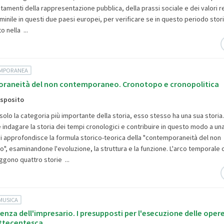
utamenti della rappresentazione pubblica, della prassi sociale e dei valori rel
inile in questi due paesi europei, per verificare se in questo periodo stori
o nella ...
EMPORANEA
raneità del non contemporaneo. Cronotopo e cronopolitica
Esposito
solo la categoria più importante della storia, esso stesso ha una sua storia. 
 indagare la storia dei tempi cronologici e contribuire in questo modo a una
 Si approfondisce la formula storico-teorica della "contemporaneità del non
, esaminandone l'evoluzione, la struttura e la funzione. L'arco temporale 
aggono quattro storie ...
MUSICA
uenza dell'impresario. I presupposti per l'esecuzione delle opere
settecentesca