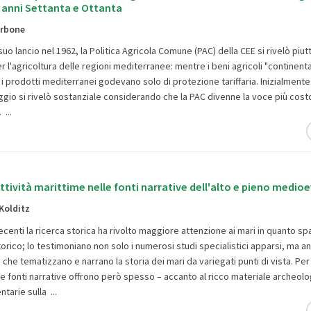
a anni Settanta e Ottanta
arbone
suo lancio nel 1962, la Politica Agricola Comune (PAC) della CEE si rivelò piu
 l'agricoltura delle regioni mediterranee: mentre i beni agricoli "continenta
i prodotti mediterranei godevano solo di protezione tariffaria. Inizialmente
gio si rivelò sostanziale considerando che la PAC divenne la voce più costo
. ...
 attività marittime nelle fonti narrative dell'alto e pieno medio
Kolditz
ecenti la ricerca storica ha rivolto maggiore attenzione ai mari in quanto sp
rico; lo testimoniano non solo i numerosi studi specialistici apparsi, ma an
i che tematizzano e narrano la storia dei mari da variegati punti di vista. Per 
e fonti narrative offrono però spesso – accanto al ricco materiale archeolo
ntarie sulla ...