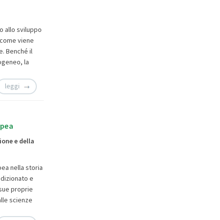
o allo sviluppo
a come viene
e. Benché il
ogeneo, la
leggi
opea
ione e della
pea nella storia
ndizionato e
 sue proprie
lle scienze