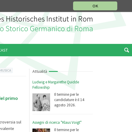
SEZIONE STORIA DELLA MUSICA
DEUTSCH
ENGLISH
OK
CAST
 MUSICA
Attualità
Ludwig e Margarethe Quidde
Fellowship
Il termine per le
del primo
candidature è il 14
agosto 2026.
troversia sul
Assegni di ricerca "Klaus Voigt"
evalente
Il termine per le