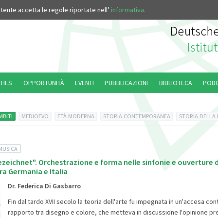
’utente accetta le regole riportate nell’
informativa.
TIES
OPPORTUNITÀ
EVENTI
PUBBLICAZIONI
BIBLIOTECA
POD
MBITI
MEDIOEVO
ETÀ MODERNA
STORIA CONTEMPORANEA
STORIA DELLA
MUSICA
ezeichnet". Orchestrazione e forma nelle sinfonie e ouverture 
a Germania e Italia
Dr. Federica Di Gasbarro
Fin dal tardo XVII secolo la teoria dell'arte fu impegnata in un'accesa con
rapporto tra disegno e colore, che metteva in discussione l'opinione pr