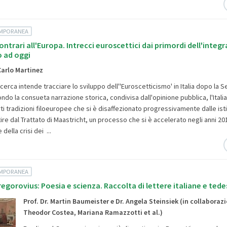
EMPORANEA
ntrari all'Europa. Intrecci euroscettici dai primordi dell'integ
 ad oggi
Carlo Martinez
ricerca intende tracciare lo sviluppo dell''Euroscetticismo' in Italia dopo la
do la consueta narrazione storica, condivisa dall'opinione pubblica, l'Ital
ti tradizioni filoeuropee che si è disaffezionato progressivamente dalle isti
re dal Trattato di Maastricht, un processo che si è accelerato negli anni 20
 della crisi dei ...
EMPORANEA
egorovius: Poesia e scienza. Raccolta di lettere italiane e ted
Prof. Dr. Martin Baumeister e Dr. Angela Steinsiek (in collaboraz
Theodor Costea, Mariana Ramazzotti et al.)