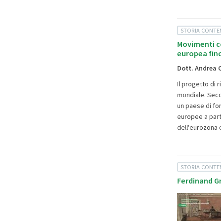
STORIA CONT
Movimenti co
europea fino
Dott. Andrea 
Il progetto di 
mondiale. Secon
un paese di for
europee a parti
dell'eurozona e
STORIA CONT
Ferdinand Gr