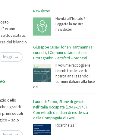
Newsletter
Novità all'Istituto?
ttosto
Leggete la nostra
li" erano
newsletter
 sottovalutato,
sa del bilancio
Giuseppe Cusa/Florian Hartmann (a
cura di), I Comuni cittadini italiani.
leggi
Protagonisti – artefatti – processi
Il volume raccoglie le
recenti tendenze di
ricerca analizzando i
evo
comuni italiani alla luce
dei...
azio dello
Laura di Fabio, Storie di gesuiti
che i grandi
nell'Italia occupata (1943–1945).
Con estratti dai diari di residenza
i primi secoli
della Compagnia di Gesù
gico – solo
Ricerche 21
leggi