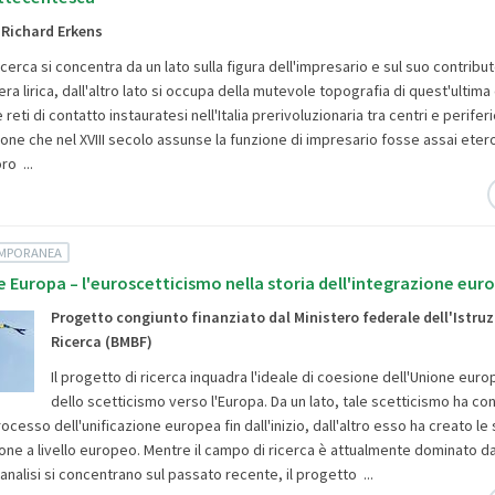
. Richard Erkens
ricerca si concentra da un lato sulla figura dell'impresario e sul suo contribut
era lirica, dall'altro lato si occupa della mutevole topografia di quest'ultim
reti di contatto instauratesi nell'Italia prerivoluzionaria tra centri e periferi
one che nel XVIII secolo assunse la funzione di impresario fosse assai eter
oro ...
EMPORANEA
e Europa – l'euroscetticismo nella storia dell'integrazione eur
Progetto congiunto finanziato dal Ministero federale dell'Istruz
Ricerca (BMBF)
Il progetto di ricerca inquadra l'ideale di coesione dell'Unione euro
dello scetticismo verso l'Europa. Da un lato, tale scetticismo ha co
rocesso dell'unificazione europea fin dall'inizio, dall'altro esso ha creato le
one a livello europeo. Mentre il campo di ricerca è attualmente dominato da
i analisi si concentrano sul passato recente, il progetto ...