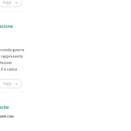
leggi
razione
 Seconda guerra
ia rappresenta
tuzioni
10 a causa
leggi
esche
ione con