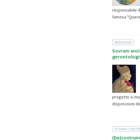
responsabile d
famosa "Querel
MEDIOEVO
Sovrani anzi
gerontologi
progetto si muo
disposizioni de
STORIA CONT
(De)costruir