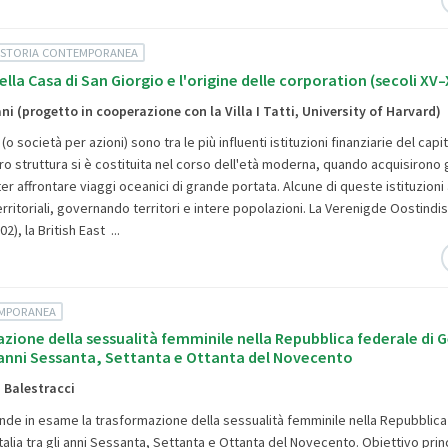
 STORIA CONTEMPORANEA
lla Casa di San Giorgio e l'origine delle corporation (secoli XV–X
ani (progetto in cooperazione con la Villa I Tatti, University of Harvard)
(o società per azioni) sono tra le più influenti istituzioni finanziarie del capi
o struttura si è costituita nel corso dell'età moderna, quando acquisirono g
r affrontare viaggi oceanici di grande portata. Alcune di queste istituzioni
rritoriali, governando territori e intere popolazioni. La Verenigde Oostindi
), la British East ...
EMPORANEA
zione della sessualità femminile nella Repubblica federale di 
li anni Sessanta, Settanta e Ottanta del Novecento
 Balestracci
ende in esame la trasformazione della sessualità femminile nella Repubblica
talia tra gli anni Sessanta, Settanta e Ottanta del Novecento. Obiettivo prin