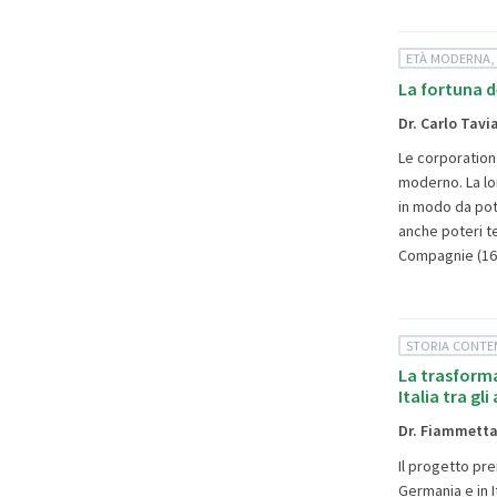
ETÀ MODERNA,
La fortuna de
Dr. Carlo Tavi
Le corporation 
moderno. La lor
in modo da pote
anche poteri te
Compagnie (1602
STORIA CONT
La trasforma
Italia tra g
Dr. Fiammetta
Il progetto pr
Germania e in I