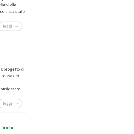
ativi alla
co ci sia stato
leggi
Il progetto di
 teoria dei
considerato,
leggi
 liriche