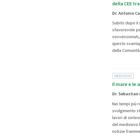
della CEE tr
Dr. Antonio C
Subito dopo il 
sfavorevole per
sovvenzionati, 
questo svantag
della Comunità
MEDIOEVO
Il mare e le
Dr. Sebastian 
Nei tempi più r
svolgimento sto
lavori di sintes
del medioevo l
notizie framme