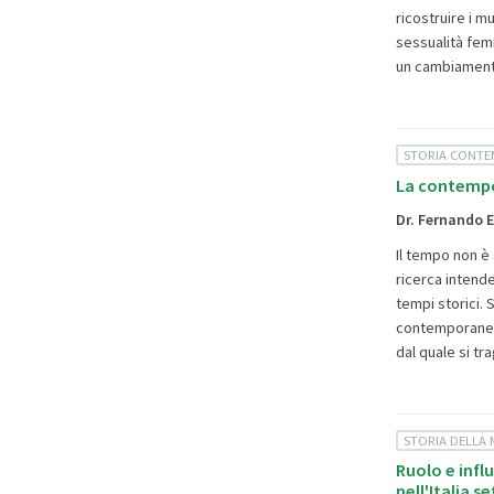
ricostruire i m
sessualità femm
un cambiament
STORIA CONT
La contempo
Dr. Fernando 
Il tempo non è 
ricerca intende
tempi storici.
contemporaneo"
dal quale si tr
STORIA DELLA 
Ruolo e infl
nell'Italia 