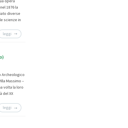
sua opera
 nel 1876 la
ciato diverse
le scienze in
leggi
o)
to Archeologico
Villa Massimo –
 volta la loro
tà del XX
leggi