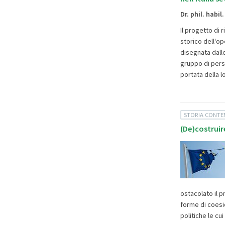
Dr. phil. habil
Il progetto di 
storico dell'op
disegnata dalle 
gruppo di pers
portata della l
STORIA CONT
(De)costruir
ostacolato il p
forme di coesi
politiche le cu