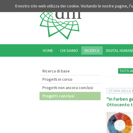
Il nostro sito web utilizza dei cookie. Visitando le nostre pagine, l
HOME
CHI SIAMO
RICERCA
DIGITAL HUMANI
Ricerca di base
TUTTI A
Progetti in corso
Progetti non ancora conclusi
STORIA DELLA 
Progetti conclusi
"In Farben g
Ottocento tr