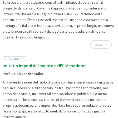
Sulla base di tre categorie concettuali – ideale, discorsi, reti – il
progetto di ricerca di Caterina Cappuccio intende riconsiderare gli
intrecci tra l'Impero e il Regno d'Italia 1308–1378. Partendo dalla
costruzione dell'immagine dell'Impero nel XIV secolo da parte della
storiografia italiana e tedesca, si svilupperà, in primo luogo, una nuova
pista di ricerca attraverso il dialogo tra le due tradizioni di ricerca
(ideale). In secondo luogo si ...
leggi
ETÀ MODERNA
Imitatio imperii del papato nell'Età moderna
Prof. Dr. Alexander Koller
Alla rivendicazione del ruolo di guida spirituale universale, avanzata dai
papi in successione all'apostolo Pietro, s'accompagnò talvolta, nel
corso della storia, un universalismo secolare e politico più o meno
accentuato che si nutriva, inoltre, di elementi inerenti a una vera e
propria autoconcezione imperiale. Nella loro rappresentazione verso
l'esterno i papi, e soprattutto quelli il cui nome connotava già una
imitatio imperii
...