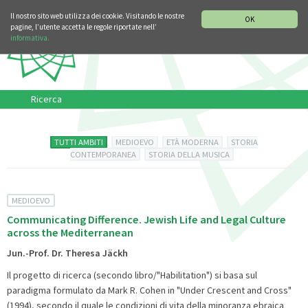
SEZIONE STORIA DELLA MUSICA
DEUTSCH
ENGLISH
Il nostro sito web utilizza dei cookie. Visitando le nostre
OK
pagine, l’utente accetta le regole riportate nell’
informativa.
Ricerca
TUTTI AMBITI
MEDIOEVO
ETÀ MODERNA
STORIA
CONTEMPORANEA
STORIA DELLA MUSICA
MEDIOEVO
Communicating Difference. Jewish Life and Legal Culture
across the Mediterranean
Jun.-Prof. Dr. Theresa Jäckh
Il progetto di ricerca (secondo libro/"Habilitation") si basa sul
paradigma formulato da Mark R. Cohen in "Under Crescent and Cross"
(1994), secondo il quale le condizioni di vita della minoranza ebraica