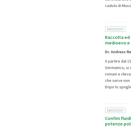
caduta di Musso
MEDIOEVO
Raccolta ed 
medioevo e
Dr. Andreas R
A partire dal 1
Germanico, si o
romani e rilevan
che serve non da
Dopo lo spogli
MEDIOEVO
Confini fluid
potenze poli