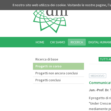
Il nostro sito web utilizza dei cookie. Visitando le nostre pagine, l
HOME
CHI SIAMO
RICERCA
DIGITAL HUMANI
Ricerca di base
TUTTI A
Progetti in corso
Progetti non ancora conclusi
MEDIOEVO
Progetti conclusi
Communicatin
Jun.-Prof. Dr.
Il progetto di 
"Under Crescent
mediamente più 