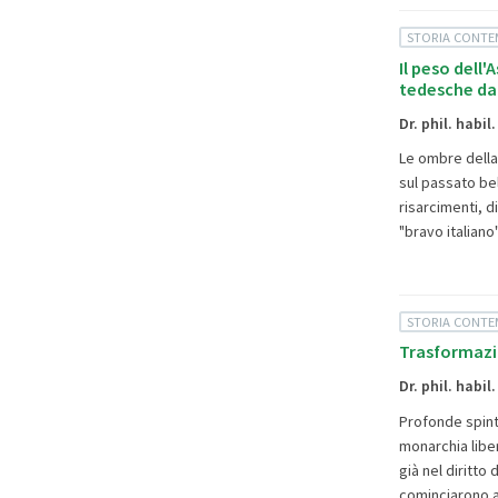
STORIA CONT
Il peso dell'
tedesche dal
Dr. phil. habi
Le ombre della 
sul passato bel
risarcimenti, d
"bravo italiano
STORIA CONT
Trasformazion
Dr. phil. habi
Profonde spinte
monarchia liber
già nel diritto
cominciarono a