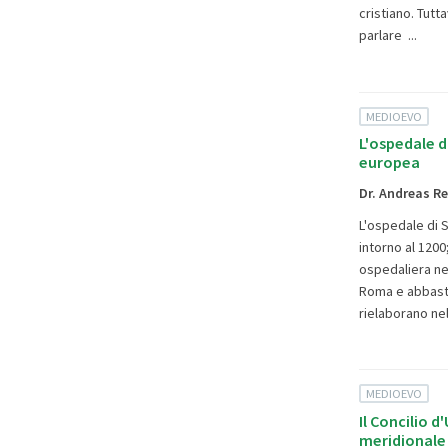
cristiano. Tut
parlare ...
MEDIOEVO
L'ospedale d
europea
Dr. Andreas R
L'ospedale di S
intorno al 1200
ospedaliera nel
Roma e abbastan
rielaborano ne
MEDIOEVO
Il Concilio d
meridionale 