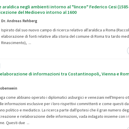
 araldica negli ambienti intorno al "linceo" Federico Cesi (1585
icezione del Medioevo intorno al 1600
Dr. Andreas Rehberg
Ispirato dal suo nuovo campo di ricerca relativo all'araldica a Roma (
Raccol
elaborazione di fonti relative alla storia del comune di Roma tra tardo me
Rinascimento), ...
ielaborazione di informazioni tra Costantinopoli, Vienna e Ro
 Lobenwein
daga come abbiano operato i diplomatici asburgici e veneziani nell'Impero 
le informazioni esclusive per i loro rispettivi committenti e come questi dat
iano politico e mediatico. La ricerca parte dall'ipotesi che il gran numero degl
 creazione e rielaborazione delle informazioni, vada indagato insieme con i r
ne. Questi due ...