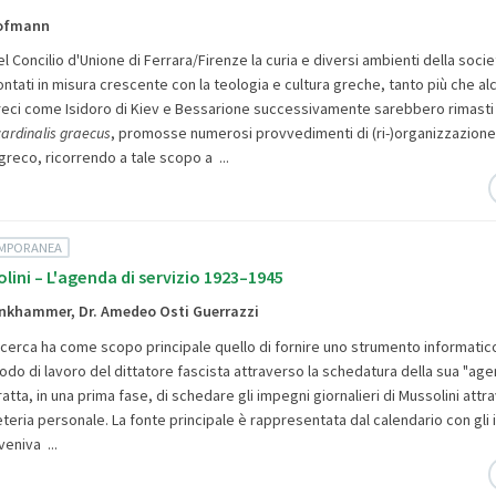
ofmann
l Concilio d'Unione di Ferrara/Firenze la curia e diversi ambienti della societ
tati in misura crescente con la teologia e cultura greche, tanto più che alc
reci come Isidoro di Kiev e Bessarione successivamente sarebbero rimasti a
cardinalis graecus
, promosse numerosi provvedimenti di (ri-)organizzazione
eco, ricorrendo a tale scopo a ...
EMPORANEA
lini – L'agenda di servizio 1923–1945
linkhammer, Dr. Amedeo Osti Guerrazzi
 ricerca ha come scopo principale quello di fornire uno strumento informati
todo di lavoro del dittatore fascista attraverso la schedatura della sua "ag
ratta, in una prima fase, di schedare gli impegni giornalieri di Mussolini attr
teria personale. La fonte principale è rappresentata dal calendario con gli
 veniva ...