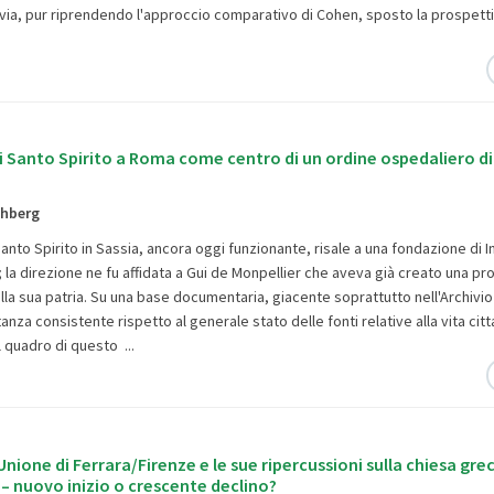
tavia, pur riprendendo l'approccio comparativo di Cohen, sposto la prospett
i Santo Spirito a Roma come centro di un ordine ospedaliero d
ehberg
anto Spirito in Sassia, ancora oggi funzionante, risale a una fondazione di I
; la direzione ne fu affidata a Gui de Monpellier che aveva già creato una pr
la sua patria. Su una base documentaria, giacente soprattutto nell'Archivio 
za consistente rispetto al generale stato delle fonti relative alla vita citta
l quadro di questo ...
'Unione di Ferrara/Firenze e le sue ripercussioni sulla chiesa greca
– nuovo inizio o crescente declino?