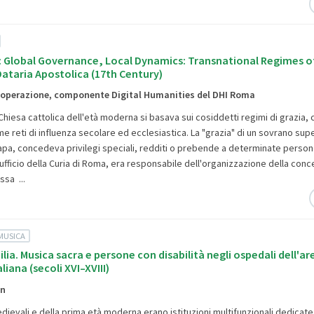
 Global Governance, Local Dynamics: Transnational Regimes of
ataria Apostolica (17th Century)
ooperazione, componente Digital Humanities del DHI Roma
 Chiesa cattolica dell'età moderna si basava sui cosiddetti regimi di grazia,
 reti di influenza secolare ed ecclesiastica. La "grazia" di un sovrano sup
pa, concedeva privilegi speciali, redditi o prebende a determinate persone
ufficio della Curia di Roma, era responsabile dell'organizzazione della conc
Essa ...
MUSICA
ilia. Musica sacra e persone con disabilità negli ospedali dell'ar
liana (secoli XVI–XVIII)
in
dievali e della prima età moderna erano istituzioni multifunzionali dedicate