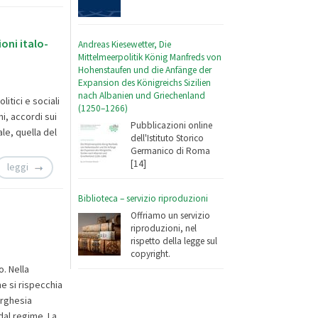
oni italo-
Andreas Kiesewetter, Die
Mittelmeerpolitik König Manfreds von
Hohenstaufen und die Anfänge der
Expansion des Königreichs Sizilien
nach Albanien und Griechenland
itici e sociali
(1250–1266)
ni, accordi sui
Pubblicazioni online
le, quella del
dell'Istituto Storico
Germanico di Roma
[14]
leggi
Biblioteca – servizio riproduzioni
Offriamo un servizio
riproduzioni, nel
rispetto della legge sul
copyright.
o. Nella
e si rispecchia
orghesia
al regime. La