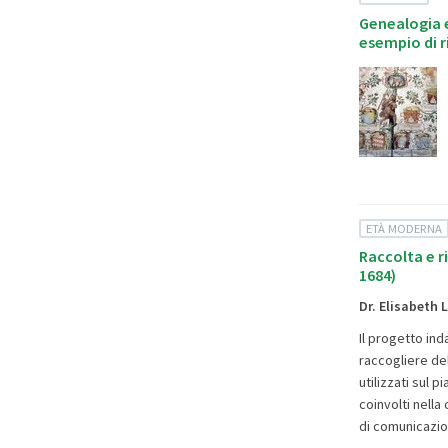
Genealogia e
esempio di r
ETÀ MODERNA
Raccolta e r
1684)
Dr. Elisabeth
Il progetto in
raccogliere del
utilizzati sul p
coinvolti nella
di comunicazio