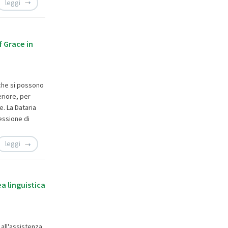
leggi
 Grace in
 che si possono
eriore, per
. La Dataria
essione di
leggi
ea linguistica
 all'assistenza