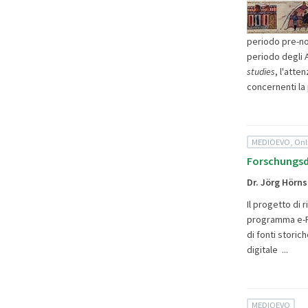
periodo pre-no
periodo degli A
studies
, l'atte
concernenti la
MEDIOEVO, Onl
Forschungsda
Dr. Jörg Hörn
Il progetto di 
programma e-Re
di fonti storich
digitale ...
MEDIOEVO