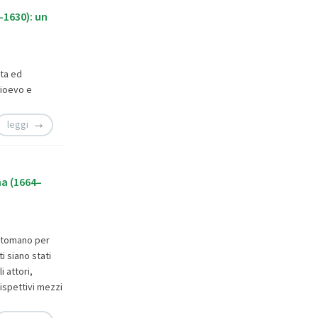
–1630): un
ta ed
dioevo e
leggi
ma (1664–
ottomano per
i siano stati
i attori,
ispettivi mezzi