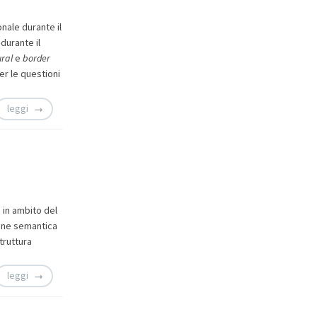
nale durante il
durante il
ural
e
border
per le questioni
leggi
 in ambito del
one semantica
struttura
leggi