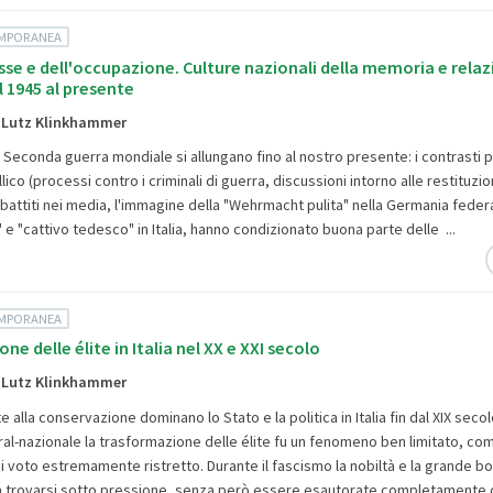
EMPORANEA
Asse e dell'occupazione. Culture nazionali della memoria e relazi
 1945 al presente
l. Lutz Klinkhammer
Seconda guerra mondiale si allungano fino al nostro presente: i contrasti pol
lico (processi contro i criminali di guerra, discussioni intorno alle restituzio
ibattiti nei media, l'immagine della "Wehrmacht pulita" nella Germania federa
" e "cattivo tedesco" in Italia, hanno condizionato buona parte delle ...
EMPORANEA
e delle élite in Italia nel XX e XXI secolo
l. Lutz Klinkhammer
 alla conservazione dominano lo Stato e la politica in Italia fin dal XIX secol
al-nazionale la trasformazione delle élite fu un fenomeno ben limitato, com
 di voto estremamente ristretto. Durante il fascismo la nobiltà e la grande b
 trovarsi sotto pressione, senza però essere esautorate completamente d