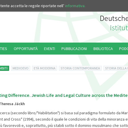
’utente accetta le regole riportate nell’
informativa.
TIES
OPPORTUNITÀ
EVENTI
PUBBLICAZIONI
BIBLIOTECA
POD
MBITI
MEDIOEVO
ETÀ MODERNA
STORIA CONTEMPORANEA
STORIA DELLA
g Difference. Jewish Life and Legal Culture across the Medit
 Theresa Jäckh
ricerca (secondo libro/"Habilitation") si basa sul paradigma formulato da Mar
 and Cross" (1994), secondo il quale le condizioni di vita della minoranza 
favorevoli e, soprattutto, più stabili sotto il dominio musulmano che sotto