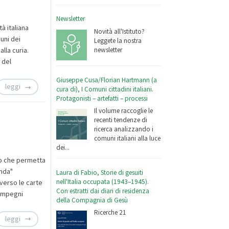
Newsletter
à italiana
Novità all'Istituto?
uni dei
Leggete la nostra
newsletter
lla curia.
 del
Giuseppe Cusa/Florian Hartmann (a
leggi
cura di), I Comuni cittadini italiani.
Protagonisti – artefatti – processi
Il volume raccoglie le
recenti tendenze di
ricerca analizzando i
comuni italiani alla luce
dei...
co che permetta
enda"
Laura di Fabio, Storie di gesuiti
nell'Italia occupata (1943–1945).
averso le carte
Con estratti dai diari di residenza
 impegni
della Compagnia di Gesù
Ricerche 21
leggi