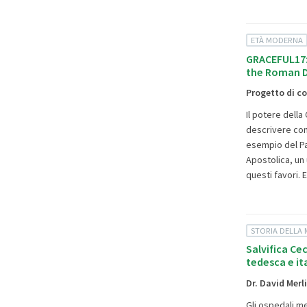
ETÀ MODERNA
GRACEFUL17:
the Roman D
Progetto di c
Il potere della
descrivere come
esempio del Pa
Apostolica, un 
questi favori. 
STORIA DELLA 
Salvifica Cec
tedesca e ita
Dr. David Merl
Gli ospedali me