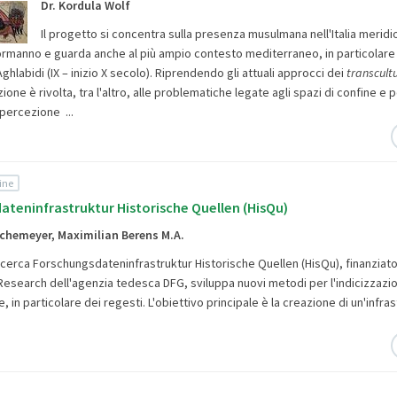
Dr. Kordula Wolf
Il progetto si concentra sulla presenza musulmana nell'Italia meridio
rmanno e guarda anche al più ampio contesto mediterraneo, in particolare 
ghlabidi (IX – inizio X secolo). Riprendendo gli attuali approcci dei
transcult
nzione è rivolta, tra l'altro, alle problematiche legate agli spazi di confine e 
 percezione ...
ine
teninfrastruktur Historische Quellen (HisQu)
schemeyer, Maximilian Berens M.A.
ricerca
Forschungsdateninfrastruktur Historische Quellen (HisQu), finanziato
search dell'agenzia tedesca DFG, sviluppa nuovi metodi per l'indicizzazi
e, in particolare dei regesti. L'obiettivo principale è la creazione di un'infra