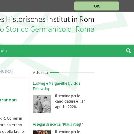
SEZIONE STORIA DELLA MUSICA
DEUTSCH
ENGLISH
OK
CAST
 MUSICA
Attualità
Ludwig e Margarethe Quidde
Fellowship
Il termine per le
erranean
candidature è il 14
agosto 2026.
k R. Cohen in
Assegni di ricerca "Klaus Voigt"
ebraica erano
 quello latino-
Il termine per le