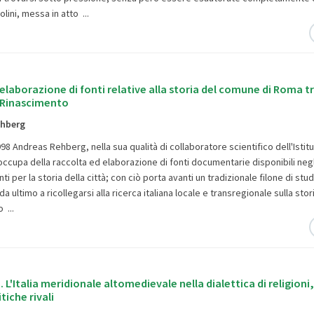
lini, messa in atto ...
elaborazione di fonti relative alla storia del comune di Roma t
 Rinascimento
ehberg
998 Andreas Rehberg, nella sua qualità di collaboratore scientifico dell'Istit
ccupa della raccolta ed elaborazione di fonti documentarie disponibili negli
ti per la storia della città; con ciò porta avanti un tradizionale filone di studi
 ultimo a ricollegarsi alla ricerca italiana locale e transregionale sulla stori
o ...
i. L'Italia meridionale altomedievale nella dialettica di religioni
tiche rivali