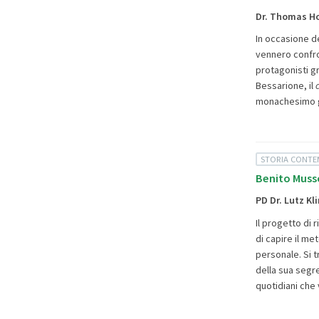
Dr. Thomas H
In occasione de
vennero confron
protagonisti g
Bessarione, il
monachesimo gr
STORIA CONT
Benito Musso
PD Dr. Lutz K
Il progetto di
di capire il me
personale. Si t
della sua segre
quotidiani che