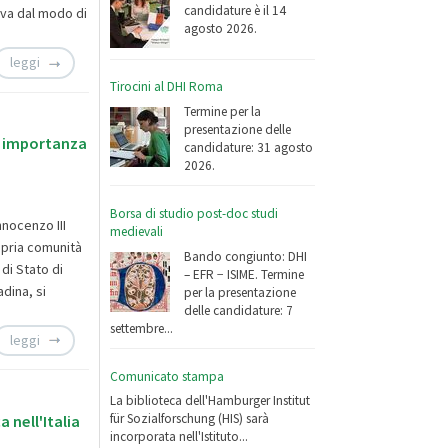
candidature è il 14
iva dal modo di
agosto 2026.
leggi
Tirocini al DHI Roma
Termine per la
presentazione delle
i importanza
candidature: 31 agosto
2026.
Borsa di studio post-doc studi
nnocenzo III
medievali
opria comunità
Bando congiunto: DHI
di Stato di
– EFR − ISIME. Termine
dina, si
per la presentazione
delle candidature: 7
settembre...
leggi
Comunicato stampa
La biblioteca dell'Hamburger Institut
für Sozialforschung (HIS) sarà
 nell'Italia
incorporata nell'Istituto...