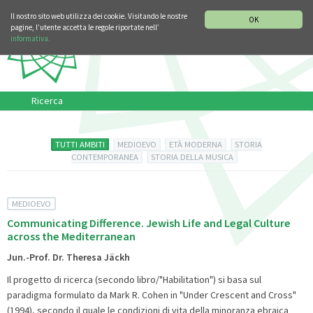
SEZIONE STORIA DELLA MUSICA
DEUTSCH
ENGLISH
Il nostro sito web utilizza dei cookie. Visitando le nostre
OK
pagine, l’utente accetta le regole riportate nell’
informativa.
Ricerca
TUTTI AMBITI
MEDIOEVO
ETÀ MODERNA
STORIA
CONTEMPORANEA
STORIA DELLA MUSICA
MEDIOEVO
Communicating Difference. Jewish Life and Legal Culture
across the Mediterranean
Jun.-Prof. Dr. Theresa Jäckh
Il progetto di ricerca (secondo libro/"Habilitation") si basa sul
paradigma formulato da Mark R. Cohen in "Under Crescent and Cross"
(1994), secondo il quale le condizioni di vita della minoranza ebraica