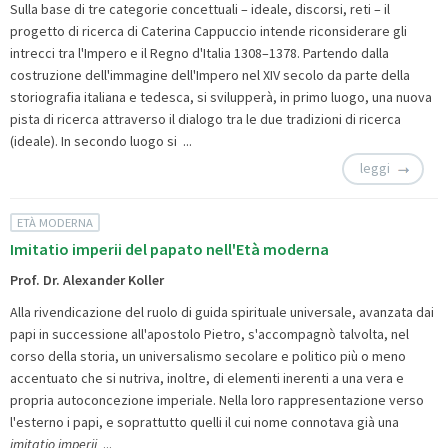
Sulla base di tre categorie concettuali – ideale, discorsi, reti – il
progetto di ricerca di Caterina Cappuccio intende riconsiderare gli
intrecci tra l'Impero e il Regno d'Italia 1308–1378. Partendo dalla
costruzione dell'immagine dell'Impero nel XIV secolo da parte della
storiografia italiana e tedesca, si svilupperà, in primo luogo, una nuova
pista di ricerca attraverso il dialogo tra le due tradizioni di ricerca
(ideale). In secondo luogo si ...
leggi
ETÀ MODERNA
Imitatio imperii del papato nell'Età moderna
Prof. Dr. Alexander Koller
Alla rivendicazione del ruolo di guida spirituale universale, avanzata dai
papi in successione all'apostolo Pietro, s'accompagnò talvolta, nel
corso della storia, un universalismo secolare e politico più o meno
accentuato che si nutriva, inoltre, di elementi inerenti a una vera e
propria autoconcezione imperiale. Nella loro rappresentazione verso
l'esterno i papi, e soprattutto quelli il cui nome connotava già una
imitatio imperii
...