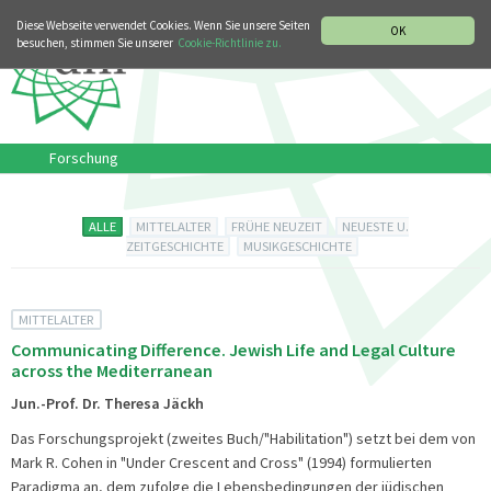
MUSIKGESCHICHTLICHE ABTEILUNG
ITALIANO
ENGLISH
Diese Webseite verwendet Cookies. Wenn Sie unsere Seiten
OK
besuchen, stimmen Sie unserer
Cookie-Richtlinie zu.
Forschung
ALLE
MITTELALTER
FRÜHE NEUZEIT
NEUESTE U.
ZEITGESCHICHTE
MUSIKGESCHICHTE
MITTELALTER
Communicating Difference. Jewish Life and Legal Culture
across the Mediterranean
Jun.-Prof. Dr. Theresa Jäckh
Das Forschungsprojekt (zweites Buch/"Habilitation") setzt bei dem von
Mark R. Cohen in "Under Crescent and Cross" (1994) formulierten
Paradigma an, dem zufolge die Lebensbedingungen der jüdischen