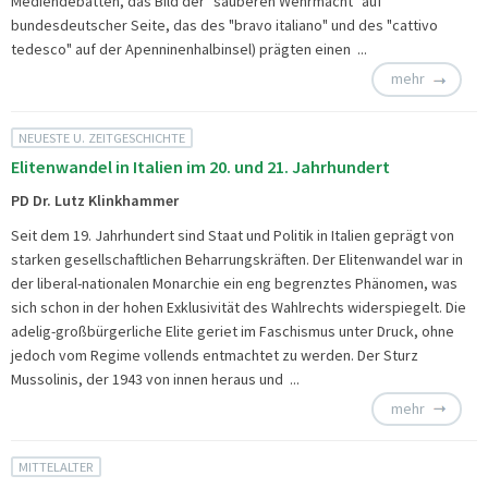
Mediendebatten, das Bild der "sauberen Wehrmacht" auf
bundesdeutscher Seite, das des "bravo italiano" und des "cattivo
tedesco" auf der Apenninenhalbinsel) prägten einen ...
mehr
NEUESTE U. ZEITGESCHICHTE
Elitenwandel in Italien im 20. und 21. Jahrhundert
PD Dr. Lutz Klinkhammer
Seit dem 19. Jahrhundert sind Staat und Politik in Italien geprägt von
starken gesellschaftlichen Beharrungskräften. Der Elitenwandel war in
der liberal-nationalen Monarchie ein eng begrenztes Phänomen, was
sich schon in der hohen Exklusivität des Wahlrechts widerspiegelt. Die
adelig-großbürgerliche Elite geriet im Faschismus unter Druck, ohne
jedoch vom Regime vollends entmachtet zu werden. Der Sturz
Mussolinis, der 1943 von innen heraus und ...
mehr
MITTELALTER